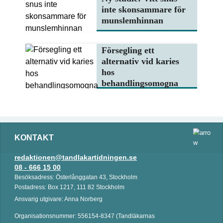
inte skonsammare för
munslemhinnan
Försegling ett
alternativ vid karies
hos
behandlingsomogna
KONTAKT
redaktionen@tandlakartidningen.se
08 - 666 15 00
Besöksadress: Österlånggatan 43, Stockholm
Postadress: Box 1217, 111 82 Stockholm
Ansvarig utgivare: Anna Norberg
Organisationsnummer: 556154-8347 (Tandläkarnas