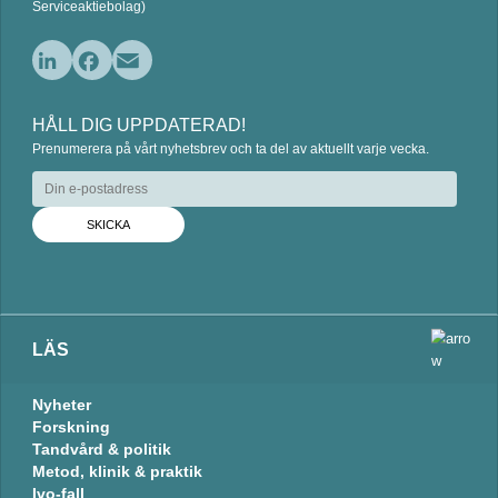
Serviceaktiebolag)
L
F
E
i
a
m
HÅLL DIG UPPDATERAD!
n
c
a
Prenumerera på vårt nyhetsbrev och ta del av aktuellt varje vecka.
k
e
i
e
b
l
d
o
I
o
n
k
LÄS
Nyheter
Forskning
Tandvård & politik
Metod, klinik & praktik
Ivo-fall