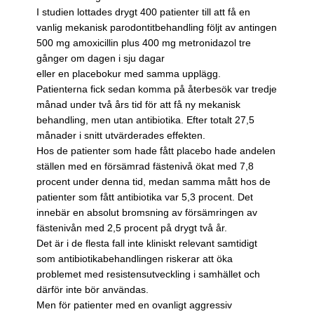
I studien lottades drygt 400 patienter till att få en
vanlig mekanisk parodontitbehandling följt av antingen
500 mg amoxicillin plus 400 mg metronidazol tre
gånger om dagen i sju dagar
eller en placebokur med samma upplägg.
Patienterna fick sedan komma på återbesök var tredje
månad under två års tid för att få ny mekanisk
behandling, men utan antibiotika. Efter totalt 27,5
månader i snitt utvärderades effekten.
Hos de patienter som hade fått placebo hade andelen
ställen med en försämrad fästenivå ökat med 7,8
procent under denna tid, medan samma mått hos de
patienter som fått antibiotika var 5,3 procent. Det
innebär en absolut bromsning av försämringen av
fästenivån med 2,5 procent på drygt två år.
Det är i de flesta fall inte kliniskt relevant samtidigt
som antibiotikabehandlingen riskerar att öka
problemet med resistensutveckling i samhället och
därför inte bör användas.
Men för patienter med en ovanligt aggressiv