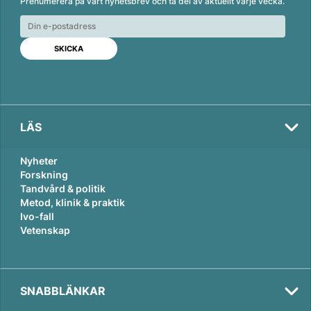
Prenumerera på vårt nyhetsbrev och ta del av aktuellt varje vecka.
k
e
i
e
b
l
d
o
I
o
n
k
LÄS
Nyheter
Forskning
Tandvård & politik
Metod, klinik & praktik
Ivo-fall
Vetenskap
SNABBLÄNKAR