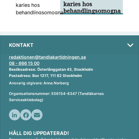
karies hos
behandlingsomogna
KONTAKT
redaktionen@tandlakartidningen.se
08 - 666 15 00
Besöksadress: Österlånggatan 43, Stockholm
Postadress: Box 1217, 111 82 Stockholm
Ansvarig utgivare: Anna Norberg
Organisationsnummer: 556154-8347 (Tandläkarnas
Serviceaktiebolag)
L
F
E
i
a
m
HÅLL DIG UPPDATERAD!
n
c
a