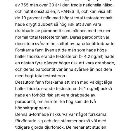
av 755 män över 30 år i den tredje nationella hälso-
och nutritionsstudien, NHANES III, och kan visa att
de 10 procent män med högst total testosteronhalt
hade drygt dubbelt så hög risk att även vara
drabbade av parodontit som männen med en mer
normal total testosteronhalt. Deras parodontit var
dessutom svårare än snittet av parodontitdrabbade.
Forskarna fann även att de män som hade höga
halter fricirkulerande testosteron (> 4,2 ng/ml) hade
en nästan fyra gånger högre risk att vara drabbade,
och deras parodontit var ännu svårare än hos dem
med högt totaltestosteron.
Dessutom fann forskarna att män med väldigt låga
halter fricirkulerande testosteron (< 1 ng/ml) också
hade en förhöjd risk att vara drabbade av
parodontit, om än inte lika hög som de två
höghaltgrupperna.
Denna u-formade riskkurva var något forskarna
förväntade sig och den stämmer också väl med
tidigare gjorda djurförsök. De menar att studien