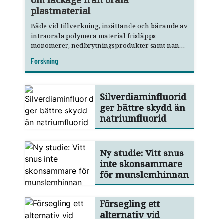
om läckage från orala
plastmaterial
Både vid tillverkning, insättande och bärande av
intraorala polymera material frisläpps
monomerer, nedbrytningsprodukter samt nano-
och mikropartiklar.
Forskning
Silverdiaminfluorid
ger bättre skydd än
natriumfluorid
Ny studie: Vitt snus
inte skonsammare
för munslemhinnan
Försegling ett
alternativ vid