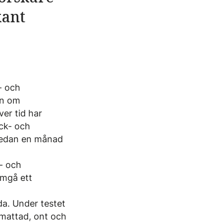
kant
- och
en om
ver tid har
ack- och
 redan en månad
- och
omgå ett
ida. Under testet
tmattad, ont och