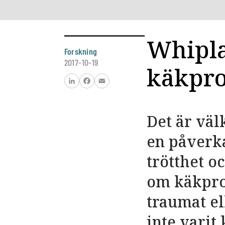
Whipla
Forskning
2017-10-19
käkpro
LinkedIn
Facebook
Email
Det är väl
en påverk
trötthet 
om käkpro
traumat el
inte varit