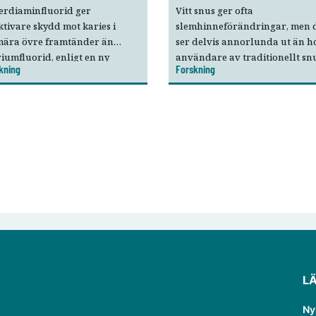
erdiaminfluorid ger
Vitt snus ger ofta
ktivare skydd mot karies i
slemhinneförändringar, men 
mära övre framtänder än
ser delvis annorlunda ut än h
iumfluorid, enligt en ny
användare av traditionellt snu
kning
Forskning
sisk studie.
Det visar den första svenska
kliniska jämförelsen mellan vi
och traditionellt snus.
L
Ny