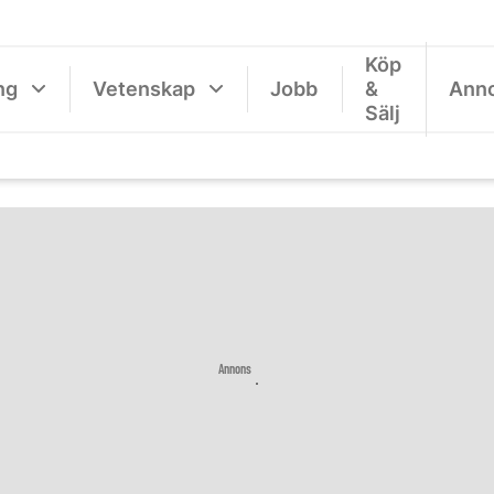
Köp
ng
Vetenskap
Jobb
&
Ann
Sälj
Annons