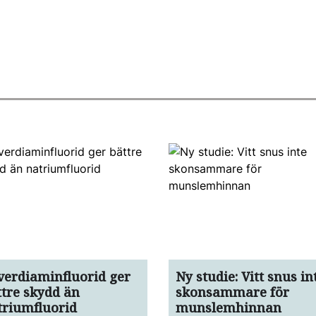
lverdiaminfluorid ger
Ny studie: Vitt snus in
ttre skydd än
skonsammare för
triumfluorid
munslemhinnan