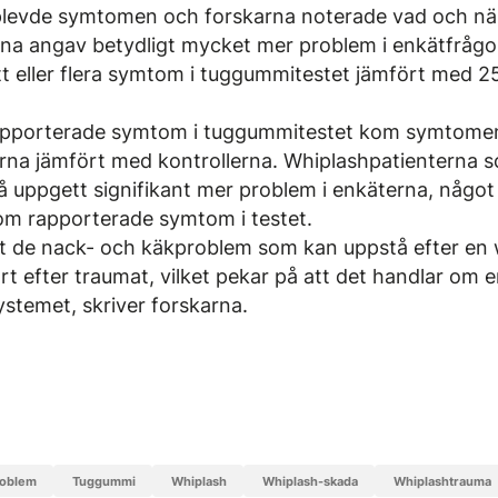
levde symtomen och forskarna noterade vad och när 
na angav betydligt mycket mer problem i enkätfrågo
tt eller flera symtom i tuggummitestet jämfört med 2
pporterade symtom i tuggummitestet kom symtome
erna jämfört med kontrollerna. Whiplashpatienterna
å uppgett signifikant mer problem i enkäterna, något
som rapporterade symtom i testet.
att de nack- och käkproblem som kan uppstå efter en
rt efter traumat, vilket pekar på att det handlar om 
stemet, skriver forskarna.
roblem
tuggummi
whiplash
whiplash-skada
whiplashtrauma