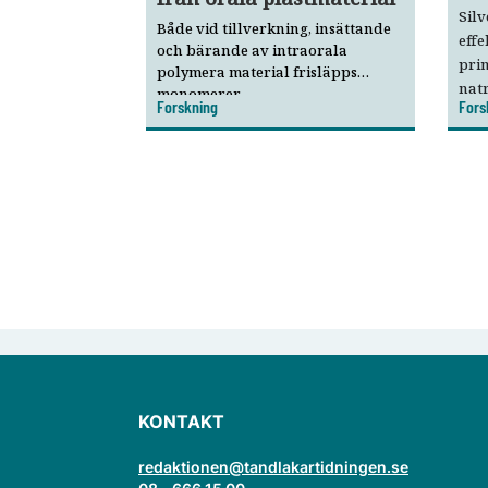
Silv
Både vid tillverkning, insättande
effe
och bärande av intraorala
pri
polymera material frisläpps
natr
monomerer,
Forskning
Fors
kine
nedbrytningsprodukter samt
nano- och mikropartiklar.
KONTAKT
redaktionen@tandlakartidningen.se