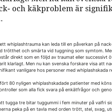
ack- och käkproblem är signifi
.
 ett whiplashtrauma kan leda till en påverkan på nack
d trötthet och smärta vid tuggning som symtom. M
år direkt som en följd av traumat eller successivt ö
arit klarlagt. Men nu kan svenska forskare visa att n
nifikant vanligare hos personer med whiplashskada
fört 80 nyligen whiplashskadade patienter med köns
ntroller som alla fick svara på enkätfrågor och gen
att tugga tre bitar tuggummi i fem minuter på valfri s
nerna peka på en tavla med orden trött, stel, svag, u