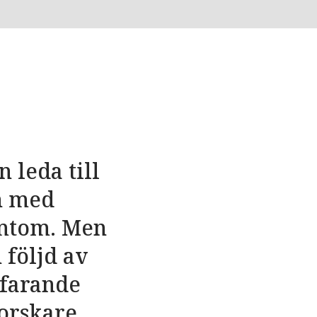
 leda till
n med
ymtom. Men
följd av
tfarande
forskare