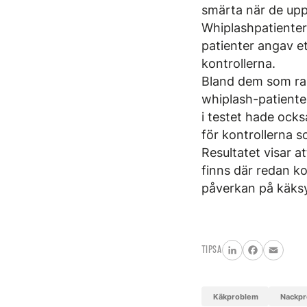
smärta när de upp
Whiplashpatienter
patienter angav e
kontrollerna.
Bland dem som ra
whiplash-patient
i testet hade ocks
för kontrollerna 
Resultatet visar 
finns där redan ko
påverkan på käksy
TIPSA
LinkedIn
Facebook
Email
käkproblem
nackp