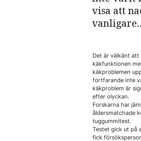
visa att n
vanligare..
Det är välkänt att
käkfunktionen me
käkproblemen uppst
fortfarande inte v
käkproblem är sig
efter olyckan.
Forskarna har jäm
åldersmatchade ko
tuggummitest.
Testet gick ut på 
fick försöksperso