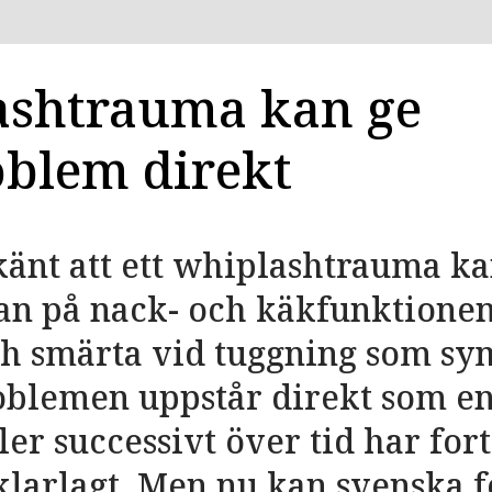
shtrauma kan ge
blem direkt
känt att ett whiplashtrauma kan
an på nack- och käkfunktione
och smärta vid tuggning som s
blemen uppstår direkt som en 
ler successivt över tid har for
 klarlagt. Men nu kan svenska 