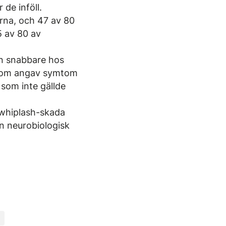
de inföll.
rna, och 47 av 80
5 av 80 av
n snabbare hos
 som angav symtom
 som inte gällde
 whiplash-skada
en neurobiologisk