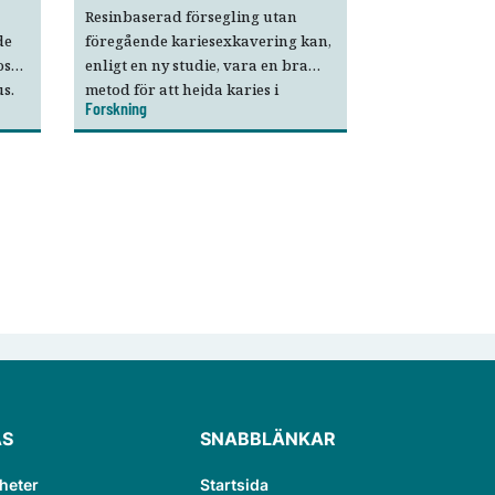
Resinbaserad försegling utan
de
föregående kariesexkavering kan,
os
enligt en ny studie, vara en bra
s.
metod för att hejda karies i
Forskning
primära molarer hos
tt
behandlings­omogna barn.
ÄS
SNABBLÄNKAR
heter
Startsida