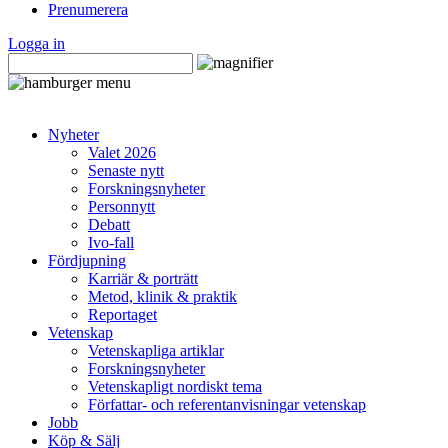
Prenumerera
Logga in
Nyheter
Valet 2026
Senaste nytt
Forskningsnyheter
Personnytt
Debatt
Ivo-fall
Fördjupning
Karriär & porträtt
Metod, klinik & praktik
Reportaget
Vetenskap
Vetenskapliga artiklar
Forskningsnyheter
Vetenskapligt nordiskt tema
Författar- och referentanvisningar vetenskap
Jobb
Köp & Sälj