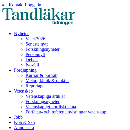
Kontakt
Logga in
Nyheter
Valet 2026
Senaste nytt
Forskningsnyheter
Personnytt
Debatt
Ivo-fall
Fördjupning
Karriär & porträtt
Metod, klinik & praktik
Reportaget
Vetenskap
Vetenskapliga artiklar
Forskningsnyheter
Vetenskapligt nordiskt tema
Författar- och referentanvisningar vetenskap
Jobb
Köp & Sälj
Annonsera