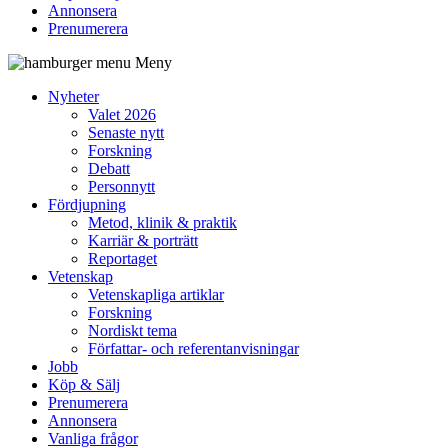
Annonsera
Prenumerera
Meny
Nyheter
Valet 2026
Senaste nytt
Forskning
Debatt
Personnytt
Fördjupning
Metod, klinik & praktik
Karriär & porträtt
Reportaget
Vetenskap
Vetenskapliga artiklar
Forskning
Nordiskt tema
Författar- och referentanvisningar
Jobb
Köp & Sälj
Prenumerera
Annonsera
Vanliga frågor