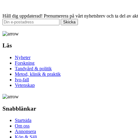
Email
Håll dig uppdaterad!
Prenumerera på vårt nyhetsbrev och ta del av akt
Läs
Nyheter
Forskning
Tandvård & politik
Metod, klinik & praktik
Ivo-fall
Vetenskap
Snabblänkar
Startsida
Om oss
Annonsera
Köp & Sälj