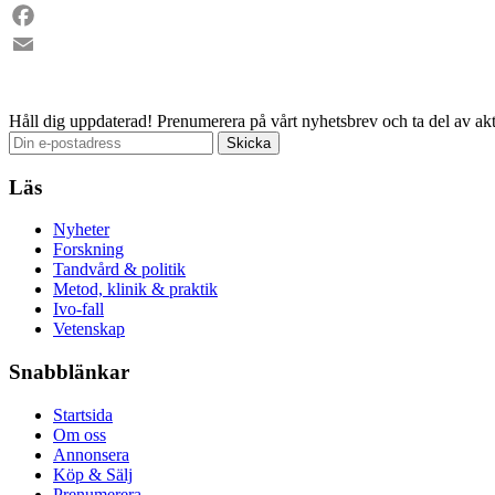
LinkedIn
Facebook
Email
Håll dig uppdaterad!
Prenumerera på vårt nyhetsbrev och ta del av akt
Läs
Nyheter
Forskning
Tandvård & politik
Metod, klinik & praktik
Ivo-fall
Vetenskap
Snabblänkar
Startsida
Om oss
Annonsera
Köp & Sälj
Prenumerera