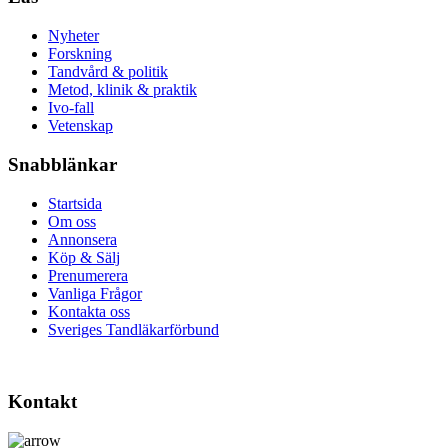
Nyheter
Forskning
Tandvård & politik
Metod, klinik & praktik
Ivo-fall
Vetenskap
Snabblänkar
Startsida
Om oss
Annonsera
Köp & Sälj
Prenumerera
Vanliga Frågor
Kontakta oss
Sveriges Tandläkarförbund
Kontakt