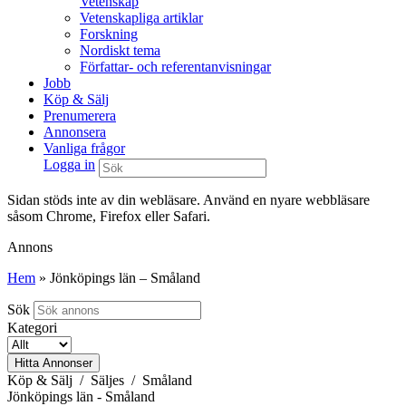
Vetenskap
Vetenskapliga artiklar
Forskning
Nordiskt tema
Författar- och referentanvisningar
Jobb
Köp & Sälj
Prenumerera
Annonsera
Vanliga frågor
Logga in
Sidan stöds inte av din webläsare. Använd en nyare webbläsare
såsom Chrome, Firefox eller Safari.
Annons
Hem
»
Jönköpings län – Småland
Sök
Kategori
Hitta Annonser
Köp & Sälj / Säljes / Småland
Jönköpings län - Småland