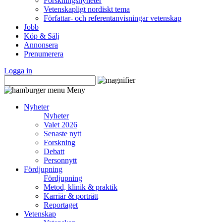
Forskningsnyheter
Vetenskapligt nordiskt tema
Författar- och referentanvisningar vetenskap
Jobb
Köp & Sälj
Annonsera
Prenumerera
Logga in
Meny
Nyheter
Nyheter
Valet 2026
Senaste nytt
Forskning
Debatt
Personnytt
Fördjupning
Fördjupning
Metod, klinik & praktik
Karriär & porträtt
Reportaget
Vetenskap