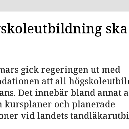
gskoleutbildning ska
s
mars gick regeringen ut med
ationen att all högskoleutbil
tans. Det innebär bland annat 
n kursplaner och planerade
ner vid landets tandläkarutbi