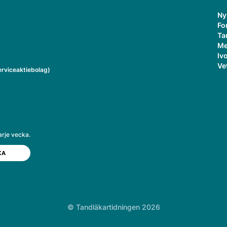
Ny
Fo
Ta
Me
Ivo
Ve
rviceaktiebolag)
arje vecka.
© Tandläkartidningen 2026