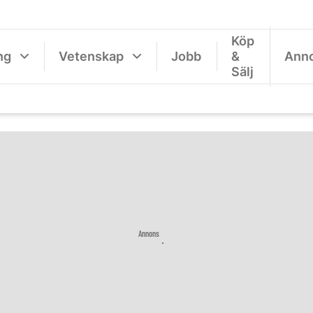
Köp
ng
Vetenskap
Jobb
&
Ann
Sälj
Annons