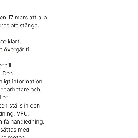
n 17 mars att alla
ras att stänga.
te klart.
övergår till
 till
r. Den
nligt
information
edarbetare och
ler.
en ställs in och
dning, VFU,
n få handledning.
rsättas med
iska möten