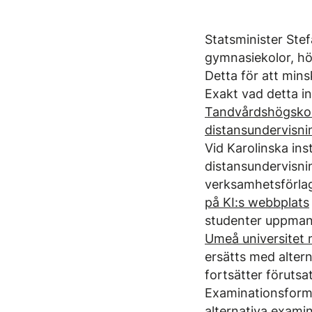
Statsminister Ste
gymnasiekolor, hö
Detta för att mins
Exakt vad detta in
Tandvårdshögskola
distansundervisni
Vid Karolinska ins
distansundervisnin
verksamhetsförlag
på KI:s webbplats
studenter uppmana
Umeå universitet
ersätts med alter
fortsätter föruts
Examinationsforme
alternativa examin