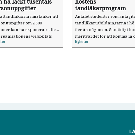
 ha läckt tusentals
höstens
rsonuppgifter
tandläkarprogram
vattandläkarna misstänker att
Antalet studenter som antagits 
sonuppgifter om 2 500
tandläkarutbildningarna i hös
soner kan ha exponerats efter
fler än någonsin. Samtidigt ha
 organisationens webbplats
meritvärdet för att komma in ö
ter
Nyheter
ttjats genom en sårbarhet i ett
liceringsverktyg.
L