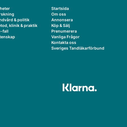
heter
Startsida
rskning
Om oss
ndvård & politik
Annonsera
tod, klinik & praktik
Köp & Sälj
-fall
Prenumerera
tenskap
Vanliga Frågor
Kontakta oss
Sveriges Tandläkarförbund