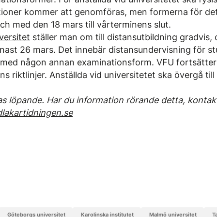
tioner kommer att genomföras, men formerna för detta
och med den 18 mars till vårterminens slut.
versitet
ställer man om till distansutbildning gradvis,
nast 26 mars. Det innebär distansundervisning för s
s med någon annan examinationsform. VFU fortsätter 
 riktlinjer. Anställda vid universitetet ska övergå til
as löpande. Har du information rörande detta, kontak
lakartidningen.se
Göteborgs universitet
Karolinska institutet
Malmö universitet