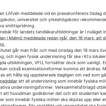
fan Löfvén meddelade vid en presskonferens tisdag de
gskolor, universitet och yrkeshögskolor rekommende
ka smittspridning.
nebär för landets tandläkarutbildningar är i nuläget in
n i Malmö meddelade redan igår, den 16 mars, att de 
ng.
titutet går man från och med onsdag den 18 mars över
g, och ingen fysisk undervisning får ske i KI:s lokale
da utbildningen, VFU, fortsätter dock som vanligt. E
kan också examinationsformer komma att ändras. M
s att hålla sig uppdaterade dagligen om vad som gäl
 meddelar
att all undervisning som innebär fysiska möt
nativa undervisningsformer. Verksamhetsförlagd utbil
att att huvudman godkänner det och att studenten ka
r som innebär fysiska möten ska skjutas upp eller e
ationsformer. För anställda vid universitetet ska fys