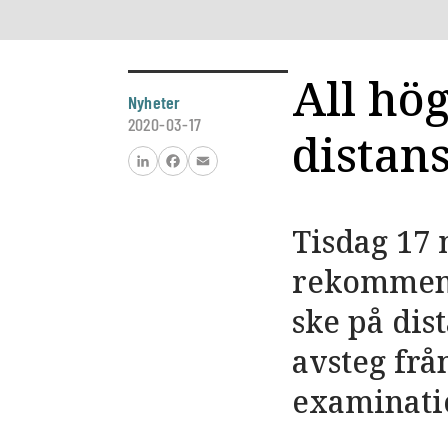
All hö
Nyheter
2020-03-17
distan
LinkedIn
Facebook
Email
Tisdag 17 
rekommend
ske på dis
avsteg frå
examinatio