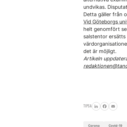
undvikas. Disputa
Detta gäller från 
Vid Göteborgs uni
helt genomfört se
salstentor ersätt
värdorganisationens
det är möjligt.
Artikeln uppdater
redaktionen@tand
TIPSA
LinkedIn
Facebook
Email
corona
covid-19