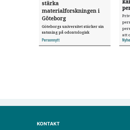
kan
stärka
pe
materialforskningen i
Pri
Göteborg
per
Göteborgs universitet stärker sin
per
satsning på odontologisk
att
materialforskning genom att
Personnytt
Nyhe
utny
knyta forskaren Pekka Vallittu till
pub
verksamheten som gästprofessor.
KONTAKT