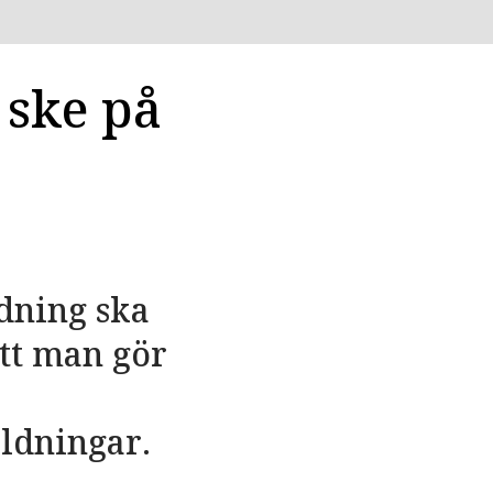
 ske på
dning ska
att man gör
ldningar.