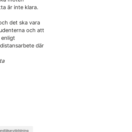
 är inte klara.
 och det ska vara
tudenterna och att
enligt
l distansarbete där
ta
tandläkarutbildning