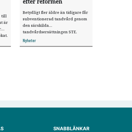
efter reformen
Betydligt fler äldre än tidigare får
till
subventionerad tandvård genom
t är
den särskilda
r
tandvårdsersättningen STE.
kat.
Samtidigt höjer
Nyheter
Försäkringskassan åter sin
prognos för reformens kostnader.
ÄS
SNABBLÄNKAR