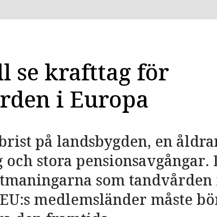
l se krafttag för
rden i Europa
rist på landsbygden, en åldr
 och stora pensionsavgångar. 
utmaningarna som tandvården 
. EU:s medlemsländer måste bö