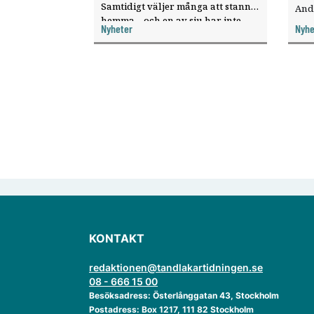
Samtidigt väljer många att stanna
And
hemma – och en av sju har inte
ökat
Nyheter
Nyhe
haft någon sommarledighet alls,
enligt "månadens fråga".
KONTAKT
redaktionen@tandlakartidningen.se
08 - 666 15 00
Besöksadress: Österlånggatan 43, Stockholm
Postadress: Box 1217, 111 82 Stockholm