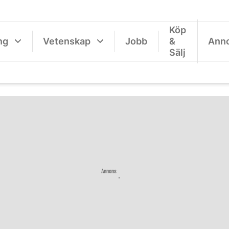
Köp
ng
Vetenskap
Jobb
&
Ann
Sälj
Annons