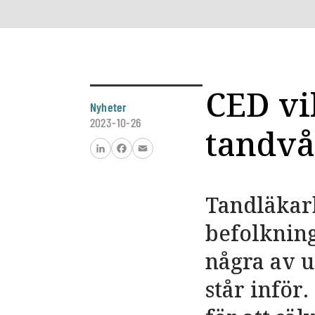
CED vil
Nyheter
2023-10-26
tandvå
LinkedIn
Facebook
Email
Tandläkarb
befolkning
några av 
står inför