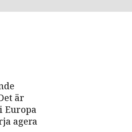
ande
Det är
i Europa
rja agera