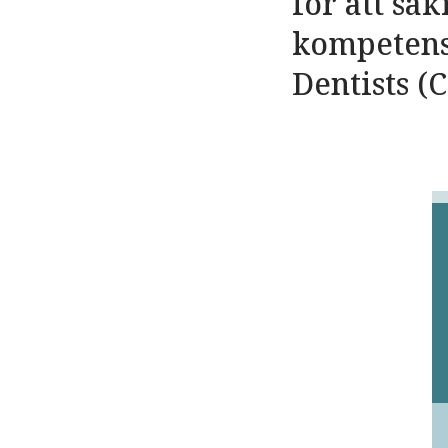
för att sä
kompetensf
Dentists (C