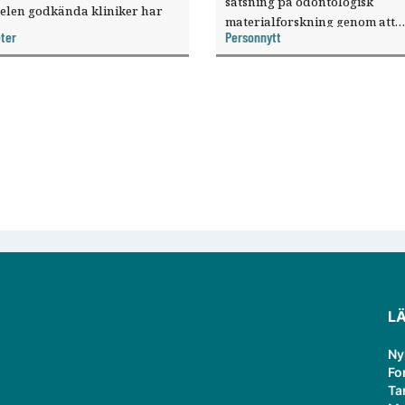
satsning på odontologisk
elen godkända kliniker har
materialforskning genom att
, visar nya siffror.
ter
Personnytt
knyta forskaren Pekka Vallittu 
verksamheten som gästprofess
L
Ny
Fo
Ta