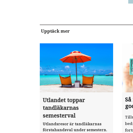
Upptäck mer
Så
Utlandet toppar
go
tandläkarnas
semesterval
Till
bed
Utlandsresor är tandläkarnas
förstahandsval under semestern.
fort