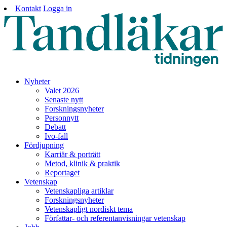
Kontakt
Logga in
Nyheter
Valet 2026
Senaste nytt
Forskningsnyheter
Personnytt
Debatt
Ivo-fall
Fördjupning
Karriär & porträtt
Metod, klinik & praktik
Reportaget
Vetenskap
Vetenskapliga artiklar
Forskningsnyheter
Vetenskapligt nordiskt tema
Författar- och referentanvisningar vetenskap