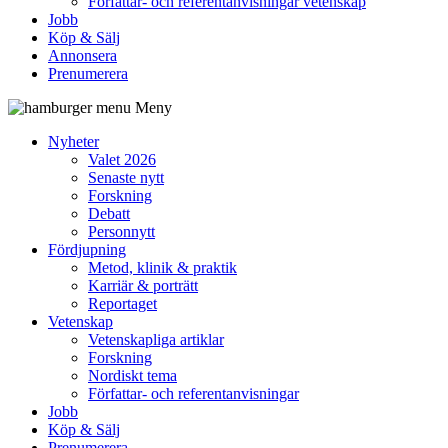
Författar- och referentanvisningar vetenskap
Jobb
Köp & Sälj
Annonsera
Prenumerera
Meny
Nyheter
Valet 2026
Senaste nytt
Forskning
Debatt
Personnytt
Fördjupning
Metod, klinik & praktik
Karriär & porträtt
Reportaget
Vetenskap
Vetenskapliga artiklar
Forskning
Nordiskt tema
Författar- och referentanvisningar
Jobb
Köp & Sälj
Prenumerera