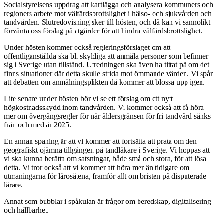
Socialstyrelsens uppdrag att kartlägga och analysera kommuners och
regioners arbete mot välfärdsbrottslighet i hälso- och sjukvården och
tandvården. Slutredovisning sker till hösten, och då kan vi sannolikt
förvänta oss förslag på åtgärder för att hindra välfärdsbrottslighet.
Under hösten kommer också regleringsförslaget om att
offentliganställda ska bli skyldiga att anmäla personer som befinner
sig i Sverige utan tillstånd. Utredningen ska även ha tittat på om det
finns situationer där detta skulle strida mot ömmande värden. Vi spår
att debatten om anmälningsplikten då kommer att blossa upp igen.
Lite senare under hösten bör vi se ett förslag om ett nytt
högkostnadsskydd inom tandvården. Vi kommer också att få höra
mer om övergångsregler för när åldersgränsen för fri tandvård sänks
från och med år 2025.
En annan spaning är att vi kommer att fortsätta att prata om den
geografiskt ojämna tillgången på tandläkare i Sverige. Vi hoppas att
vi ska kunna berätta om satsningar, både små och stora, för att lösa
detta. Vi tror också att vi kommer att höra mer än tidigare om
utmaningarna för lärosätena, framför allt om bristen på disputerade
lärare.
Annat som bubblar i spåkulan är frågor om beredskap, digitalisering
och hållbarhet.