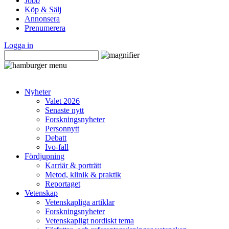
Jobb
Köp & Sälj
Annonsera
Prenumerera
Logga in
Nyheter
Valet 2026
Senaste nytt
Forskningsnyheter
Personnytt
Debatt
Ivo-fall
Fördjupning
Karriär & porträtt
Metod, klinik & praktik
Reportaget
Vetenskap
Vetenskapliga artiklar
Forskningsnyheter
Vetenskapligt nordiskt tema