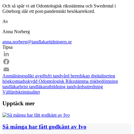
Och så spår vi att Odontologisk riksstämma och Swedental i
Göteborg slår ett post-pandemiskt besökarrekord.
Av
Anna Norberg
anna.norberg@tandlakartidningen.se
Tipsa
LinkedIn
Facebook
Anmälningsplikt
avgiftsfri tandvård
beredskap
digitalisering
Email
högkostnadsskydd
Odontologisk Riksstämma
riskbedömning
tandläkarbrist
tandläkarutbildning
tandvårdsutredning
Välfärdskriminalitet
Upptäck mer
Så många har fått godkänt av Ivo