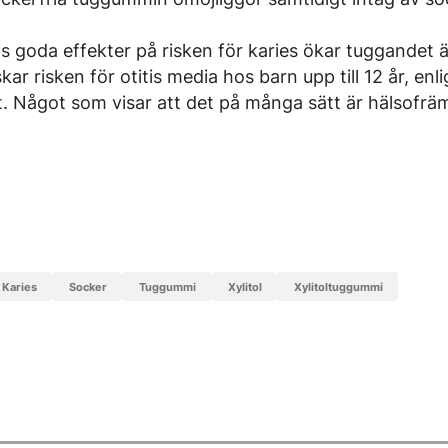
goda effekter på risken för karies ökar tuggandet äv
ar risken för otitis media hos barn upp till 12 år, enli
. Något som visar att det på många sätt är hälsofrä
karies
socker
tuggummi
xylitol
xylitoltuggummi