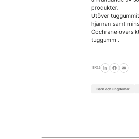
produkter.
Utöver tuggummits 
hjärnan samt minsk
Cochrane‑översikt
tuggummi.
TIPSA
LinkedIn
Facebook
Email
barn och ungdomar