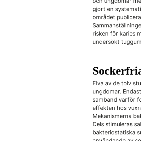
och ungdomar med 
gjort en systemat
området publicera
Sammanställningen
risken för karies 
undersökt tuggumm
Sockerfr
Elva av de tolv s
ungdomar. Endast
samband varför for
effekten hos vuxna
Mekanismerna bako
Dels stimuleras s
bakteriostatiska s
användande av soc