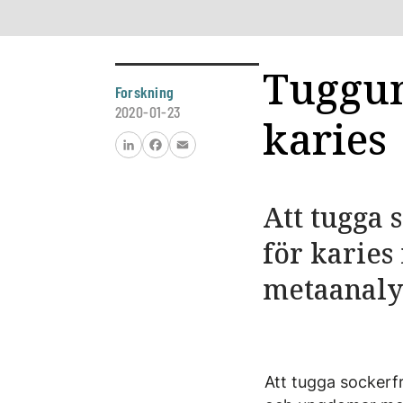
Tuggum
Forskning
2020-01-23
karies
LinkedIn
Facebook
Email
Att tugga 
för karies
metaanaly
Att tugga sockerfr