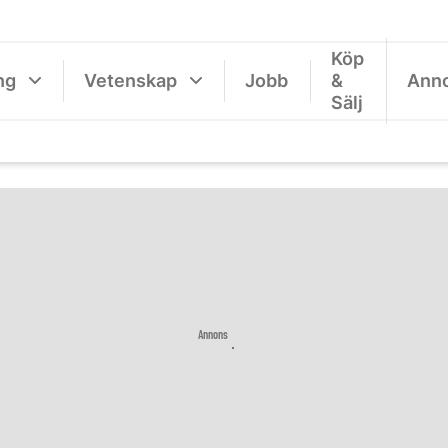
Köp
ng
Vetenskap
Jobb
&
Ann
Sälj
Annons