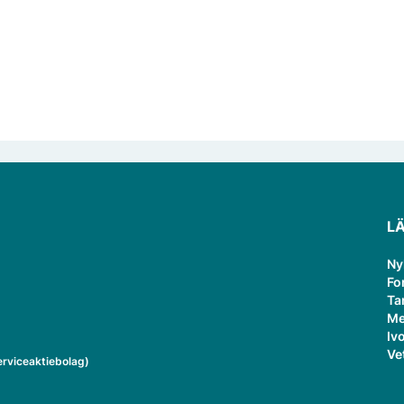
L
Ny
Fo
Ta
Me
Ivo
Ve
rviceaktiebolag)