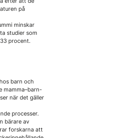
 efter att de
raturen på
gummi minskar
tta studier som
 33 procent.
 hos barn och
ade mamma–barn-
ser när det gäller
ande processer.
in bärare av
erar forskarna att
ckerinnehållande