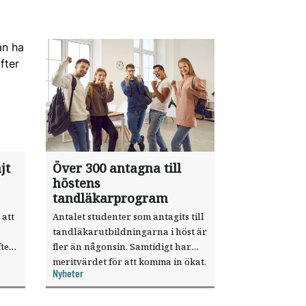
jt
Över 300 antagna till
höstens
tandläkarprogram
 att
Antalet studenter som antagits till
tandläkarutbildningarna i höst är
ter
fler än någonsin. Samtidigt har
meritvärdet för att komma in ökat.
Nyheter
i ett