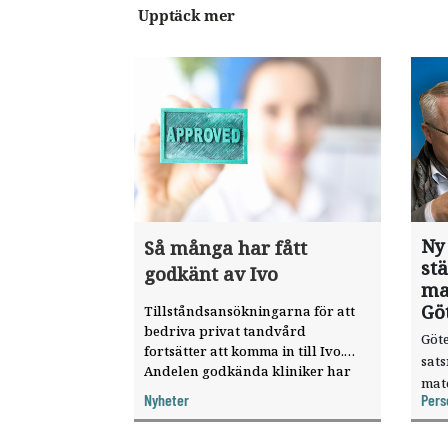
Upptäck mer
Ny
Så många har fått
st
godkänt av Ivo
ma
Gö
Tillståndsansökningarna för att
bedriva privat tandvård
Göte
fortsätter att komma in till Ivo.
sat
Andelen godkända kliniker har
mat
ökat, visar nya siffror.
Nyheter
Pers
knyt
ver