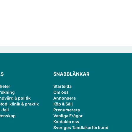
ÄS
SNABBLÄNKAR
heter
Startsida
rskning
Om oss
ndvård & politik
Annonsera
tod, klinik & praktik
Köp & Sälj
-fall
Prenumerera
tenskap
Vanliga Frågor
Kontakta oss
Sveriges Tandläkarförbund