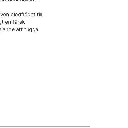
en blodflödet till
gt en färsk
mjande att tugga