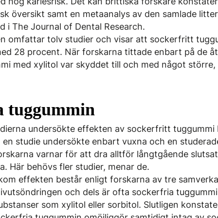
hög kariesrisk. Det kan brittiska forskare konstatera
isk översikt samt en metaanalys av den samlade litte
d i The Journal of Dental Research.
 omfattar tolv studier och visar att sockerfritt tug
med 28 procent. När forskarna tittade enbart på de å
i med xylitol var skyddet till och med något större,
ia tuggummin
tudierna undersökte effekten av sockerfritt tuggummi
 en studie undersökte enbart vuxna och en studer
skarna varnar för att dra alltför långtgående slutsat
. Här behövs fler studier, menar de.
m effekten består enligt forskarna av tre samverk
alivutsöndringen och dels är ofta sockerfria tuggumm
ubstanser som xylitol eller sorbitol. Slutligen konstat
kerfria tuggummin omöjliggör samtidigt intag av so