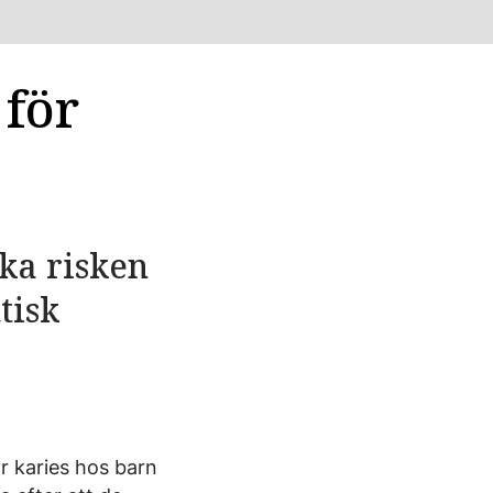
för
ka risken
tisk
ör karies hos barn