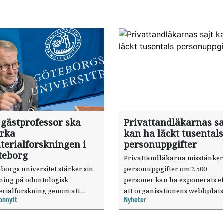
 gästprofessor ska
Privattandläkarnas sa
ärka
kan ha läckt tusentals
terialforskningen i
personuppgifter
teborg
Privattandläkarna misstänker
borgs universitet stärker sin
personuppgifter om 2 500
sning på odontologisk
personer kan ha exponerats ef
erialforskning genom att
att organisationens webbplats
onnytt
Nyheter
a forskaren Pekka Vallittu till
utnyttjats genom en sårbarhet 
ksamheten som gästprofessor.
publiceringsverktyg.