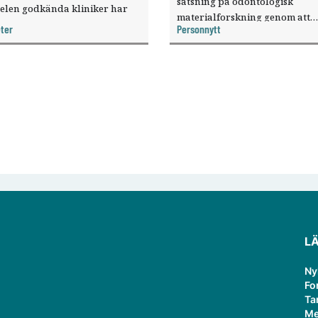
satsning på odontologisk
elen godkända kliniker har
materialforskning genom att
, visar nya siffror.
ter
Personnytt
knyta forskaren Pekka Vallittu 
verksamheten som gästprofess
L
Ny
Fo
Ta
Me