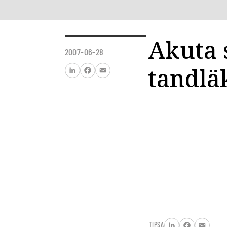
Akuta 
2007-06-28
tandlä
LinkedIn
Facebook
Email
TIPSA