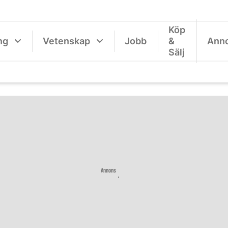
Köp
ng
Vetenskap
Jobb
&
Ann
Sälj
Annons