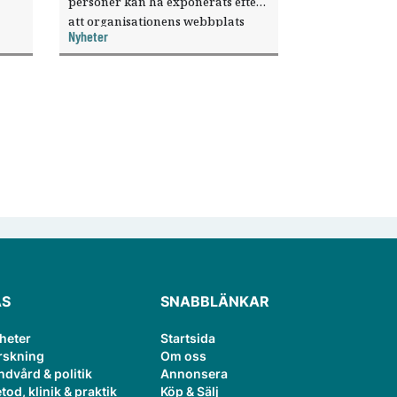
personer kan ha exponerats efter
att organisationens webbplats
Nyheter
till
utnyttjats genom en sårbarhet i ett
or.
publiceringsverktyg.
ÄS
SNABBLÄNKAR
heter
Startsida
rskning
Om oss
ndvård & politik
Annonsera
tod, klinik & praktik
Köp & Sälj