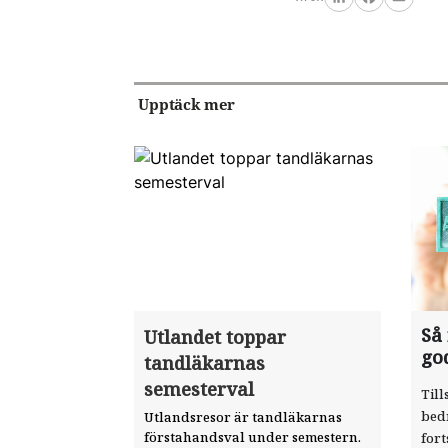
LinkedIn
Facebook
Email
Upptäck mer
Så
Utlandet toppar
go
tandläkarnas
semesterval
Till
bed
Utlandsresor är tandläkarnas
förstahandsval under semestern.
fort