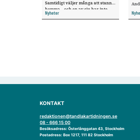
Samtidigt väljer många att stanna
And
hemma – och en av sju har inte
ökat
Nyheter
Nyhe
haft någon sommarledighet alls,
enligt "månadens fråga".
KONTAKT
redaktionen@tandlakartidningen.se
08 - 666 15 00
Besöksadress: Österlånggatan 43, Stockholm
Postadress: Box 1217, 111 82 Stockholm