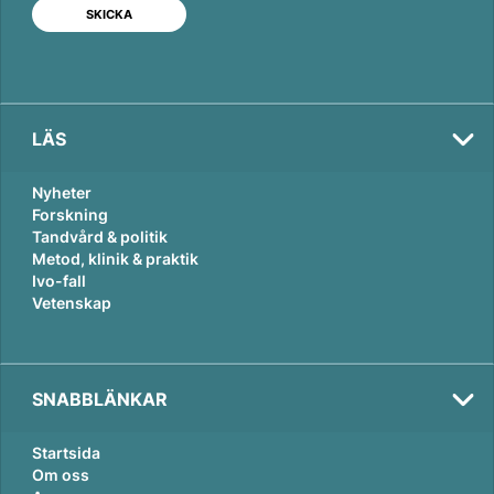
I
o
n
k
LÄS
Nyheter
Forskning
Tandvård & politik
Metod, klinik & praktik
Ivo-fall
Vetenskap
SNABBLÄNKAR
Startsida
Om oss