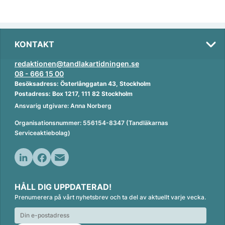
KONTAKT
redaktionen@tandlakartidningen.se
08 - 666 15 00
Besöksadress: Österlånggatan 43, Stockholm
Postadress: Box 1217, 111 82 Stockholm
Ansvarig utgivare: Anna Norberg
Organisationsnummer: 556154-8347 (Tandläkarnas
Serviceaktiebolag)
L
F
E
i
a
m
HÅLL DIG UPPDATERAD!
n
c
a
Prenumerera på vårt nyhetsbrev och ta del av aktuellt varje vecka.
k
e
i
e
b
l
d
o