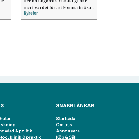
ter
fler än någonsin. Samtidigt har
meritvärdet för att komma in ökat.
Nyheter
i ett
ÄS
SNABBLÄNKAR
heter
Startsida
rskning
Om oss
ndvård & politik
Annonsera
tod, klinik & praktik
Köp & Sälj