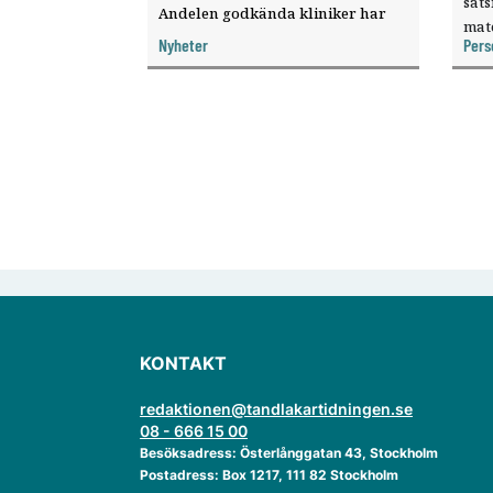
sat
Andelen godkända kliniker har
mat
ökat, visar nya siffror.
Nyheter
Pers
knyt
ver
KONTAKT
redaktionen@tandlakartidningen.se
08 - 666 15 00
Besöksadress: Österlånggatan 43, Stockholm
Postadress: Box 1217, 111 82 Stockholm