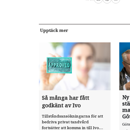
LinkedIn
Facebook
Email
Upptäck mer
Ny
Så många har fått
st
godkänt av Ivo
ma
Gö
Tillståndsansökningarna för att
bedriva privat tandvård
Göte
fortsätter att komma in till Ivo.