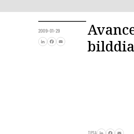
Avance
2009-01-29
bilddi
LinkedIn
Facebook
Email
TIPSA