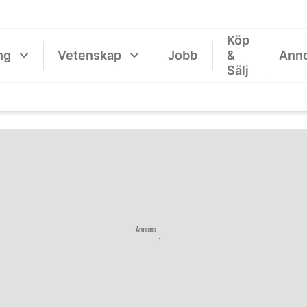
Köp
ng
Vetenskap
Jobb
&
Ann
Sälj
Annons