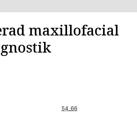
rad maxillofacial
agnostik
54_66