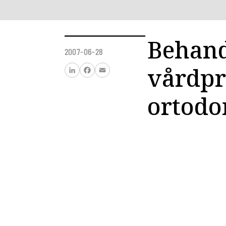
Behand
2007-06-28
vårdpr
LinkedIn
Facebook
Email
ortodo