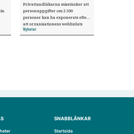
Privattandläkarna misstänker att
sin
personuppgifter om 2 500
personer kan ha exponerats efter
att organisationens webbplats
Nyheter
till
utnyttjats genom en sårbarhet i ett
or.
publiceringsverktyg.
ÄS
SNABBLÄNKAR
heter
Startsida