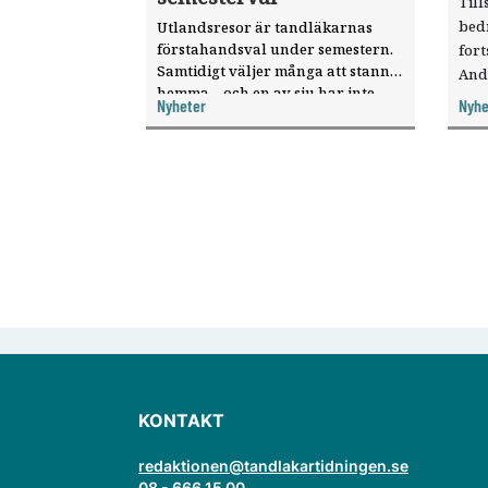
Till
bed
Utlandsresor är tandläkarnas
förstahandsval under semestern.
fort
Samtidigt väljer många att stanna
And
hemma – och en av sju har inte
ökat
Nyheter
Nyhe
haft någon sommarledighet alls,
enligt "månadens fråga".
KONTAKT
redaktionen@tandlakartidningen.se
08 - 666 15 00