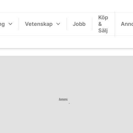
Köp
ng
Vetenskap
Jobb
&
Ann
Sälj
Annons