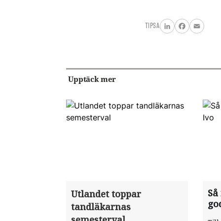
TIPSA
LinkedIn
Facebook
Email
Upptäck mer
Så
Utlandet toppar
go
tandläkarnas
semesterval