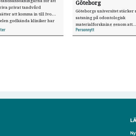
ståndsansökningarna för att
Göteborg
riva privat tandvård
Göteborgs universitet stärker 
sätter att komma in till Ivo.
satsning på odontologisk
elen godkända kliniker har
materialforskning genom att
, visar nya siffror.
ter
Personnytt
knyta forskaren Pekka Vallittu 
verksamheten som gästprofess
L
Ny