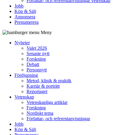
Författar- och referentanvisningar vetenskap
Jobb
Köp & Sälj
Annonsera
Prenumerera
Meny
Nyheter
Valet 2026
Senaste nytt
Forskning
Debatt
Personnytt
Fördjupning
Metod, klinik & praktik
Karriär & porträtt
Reportaget
Vetenskap
Vetenskapliga artiklar
Forskning
Nordiskt tema
Författar- och referentanvisningar
Jobb
Köp & Sälj
Prenumerera