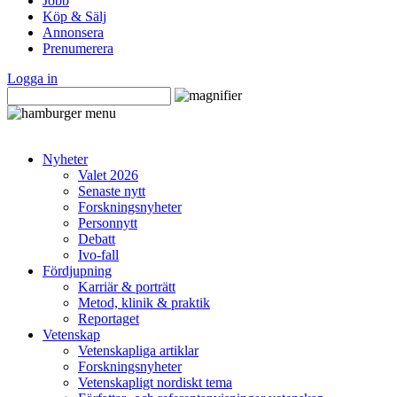
Jobb
Köp & Sälj
Annonsera
Prenumerera
Logga in
Nyheter
Valet 2026
Senaste nytt
Forskningsnyheter
Personnytt
Debatt
Ivo-fall
Fördjupning
Karriär & porträtt
Metod, klinik & praktik
Reportaget
Vetenskap
Vetenskapliga artiklar
Forskningsnyheter
Vetenskapligt nordiskt tema