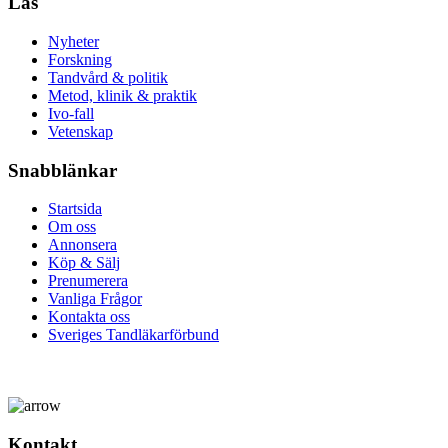
Läs
Nyheter
Forskning
Tandvård & politik
Metod, klinik & praktik
Ivo-fall
Vetenskap
Snabblänkar
Startsida
Om oss
Annonsera
Köp & Sälj
Prenumerera
Vanliga Frågor
Kontakta oss
Sveriges Tandläkarförbund
Kontakt