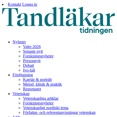
Kontakt
Logga in
Nyheter
Valet 2026
Senaste nytt
Forskningsnyheter
Personnytt
Debatt
Ivo-fall
Fördjupning
Karriär & porträtt
Metod, klinik & praktik
Reportaget
Vetenskap
Vetenskapliga artiklar
Forskningsnyheter
Vetenskapligt nordiskt tema
Författar- och referentanvisningar vetenskap