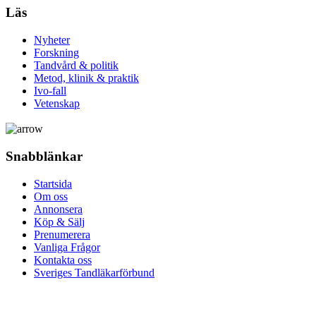
Läs
Nyheter
Forskning
Tandvård & politik
Metod, klinik & praktik
Ivo-fall
Vetenskap
Snabblänkar
Startsida
Om oss
Annonsera
Köp & Sälj
Prenumerera
Vanliga Frågor
Kontakta oss
Sveriges Tandläkarförbund