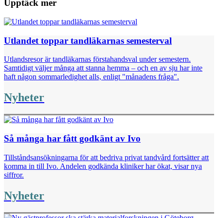
Upptäck mer
Utlandet toppar tandläkarnas semesterval
Utlandsresor är tandläkarnas förstahandsval under semestern.
Samtidigt väljer många att stanna hemma – och en av sju har inte
haft någon sommarledighet alls, enligt "månadens fråga".
Nyheter
Så många har fått godkänt av Ivo
Tillståndsansökningarna för att bedriva privat tandvård fortsätter att
komma in till Ivo. Andelen godkända kliniker har ökat, visar nya
siffror.
Nyheter