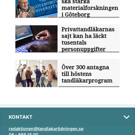
ska stärka
materialforskningen
i Göteborg
Privattandläkarnas
sajt kan ha läckt
tusentals
personuppgifter
Över 300 antagna
till höstens
tandläkarprogram
KONTAKT
redaktionen@tandlakartidningen.se
08 - 666 15 00