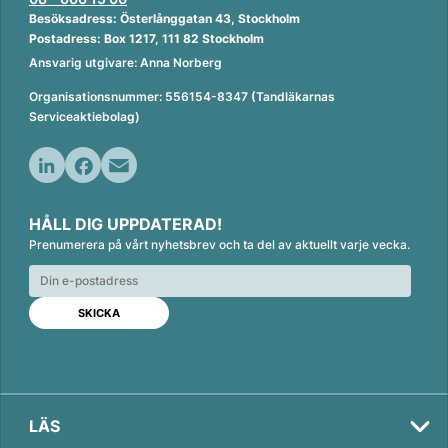
Besöksadress: Österlånggatan 43, Stockholm
Postadress: Box 1217, 111 82 Stockholm
Ansvarig utgivare: Anna Norberg
Organisationsnummer: 556154-8347 (Tandläkarnas
Serviceaktiebolag)
L
F
E
i
a
m
HÅLL DIG UPPDATERAD!
n
c
a
Prenumerera på vårt nyhetsbrev och ta del av aktuellt varje vecka.
k
e
i
e
b
l
d
o
I
o
n
k
LÄS