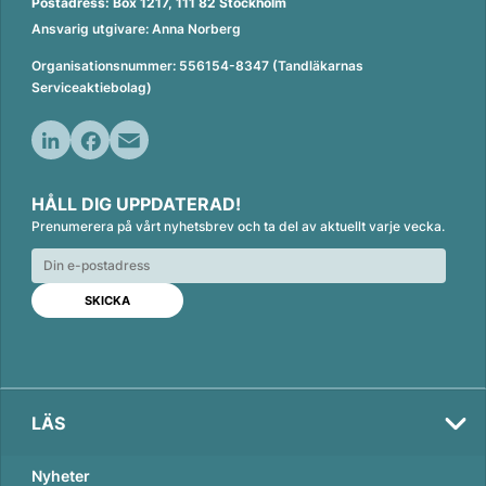
Postadress: Box 1217, 111 82 Stockholm
Ansvarig utgivare: Anna Norberg
Organisationsnummer: 556154-8347 (Tandläkarnas
Serviceaktiebolag)
L
F
E
i
a
m
HÅLL DIG UPPDATERAD!
n
c
a
Prenumerera på vårt nyhetsbrev och ta del av aktuellt varje vecka.
k
e
i
e
b
l
d
o
Val
I
o
2026
n
k
LÄS
Nyheter