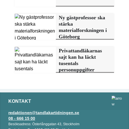
Ny gästprofessor ska
stärka
materialforskningen i
Göteborg
Privattandläkarnas
sajt kan ha läckt
tusentals
personuppgifter
KONTAKT
redaktionen@tandlakartidningen.se
08 - 666 15 00
Besöksadress: Österlånggatan 43, Stockholm