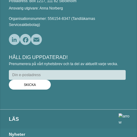
Postadress: Box 1217, 111 82 Stockholm
Ansvarig utgivare: Anna Norberg
Organisationsnummer: 556154-8347 (Tandläkarnas
Serviceaktiebolag)
L
F
E
i
a
m
HÅLL DIG UPPDATERAD!
n
c
a
Prenumerera på vårt nyhetsbrev och ta del av aktuellt varje vecka.
k
e
i
e
b
l
d
o
I
o
n
k
LÄS
Nyheter