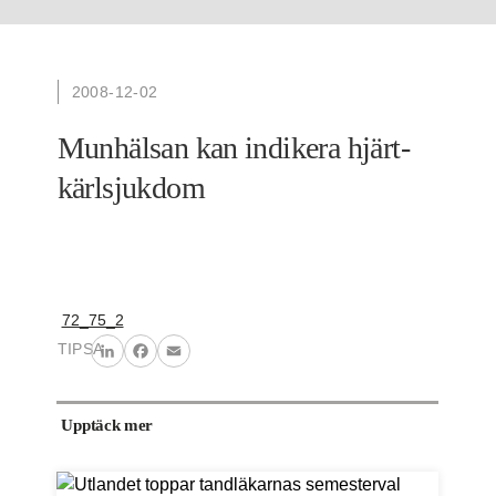
2008-12-02
Munhälsan kan indikera hjärt-
kärlsjukdom
72_75_2
TIPSA
LinkedIn
Facebook
Email
Upptäck mer