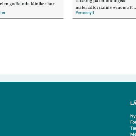
satsning på odontologisk
elen godkända kliniker har
materialforskning genom att
, visar nya siffror.
ter
Personnytt
knyta forskaren Pekka Vallittu 
verksamheten som gästprofess
L
Ny
Fo
Ta
Me