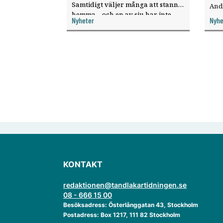
Samtidigt väljer många att stanna
And
hemma – och en av sju har inte
ökat
Nyheter
Nyhe
haft någon sommarledighet alls,
enligt "månadens fråga".
KONTAKT
redaktionen@tandlakartidningen.se
08 - 666 15 00
Besöksadress: Österlånggatan 43, Stockholm
Postadress: Box 1217, 111 82 Stockholm