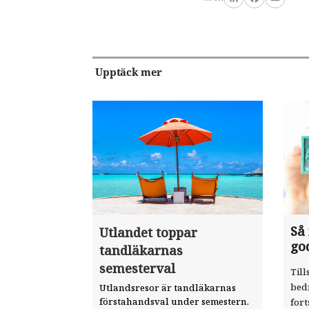
LinkedIn
Facebook
Email
Upptäck mer
Så
Utlandet toppar
go
tandläkarnas
semesterval
Till
bed
Utlandsresor är tandläkarnas
förstahandsval under semestern.
fort