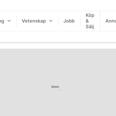
Köp
ng
Vetenskap
Jobb
&
Ann
Sälj
Annons