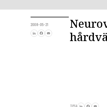
Neurov
2008-05-21
hårdvä
LinkedIn
Facebook
Email
TIPSA