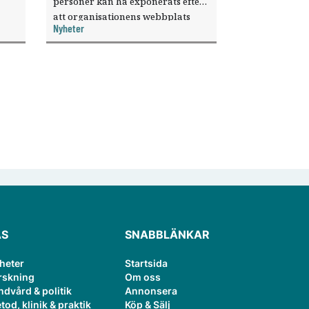
personer kan ha exponerats efter
att organisationens webbplats
Nyheter
till
utnyttjats genom en sårbarhet i ett
or.
publiceringsverktyg.
ÄS
SNABBLÄNKAR
heter
Startsida
rskning
Om oss
ndvård & politik
Annonsera
tod, klinik & praktik
Köp & Sälj