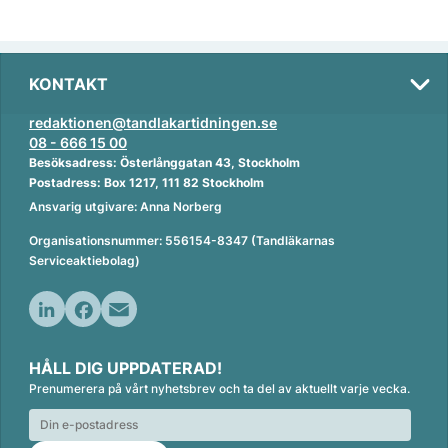
KONTAKT
redaktionen@tandlakartidningen.se
08 - 666 15 00
Besöksadress: Österlånggatan 43, Stockholm
Postadress: Box 1217, 111 82 Stockholm
Ansvarig utgivare: Anna Norberg
Organisationsnummer: 556154-8347 (Tandläkarnas
Serviceaktiebolag)
L
F
E
i
a
m
HÅLL DIG UPPDATERAD!
n
c
a
Prenumerera på vårt nyhetsbrev och ta del av aktuellt varje vecka.
k
e
i
e
b
l
d
o