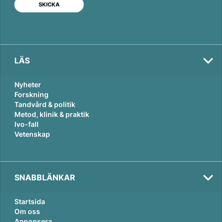
I
o
n
k
LÄS
Nyheter
Forskning
Tandvård & politik
Metod, klinik & praktik
Ivo-fall
Vetenskap
SNABBLÄNKAR
Startsida
Om oss
Annonsera