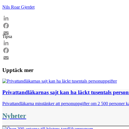
Nils Roar Gjerdet
LinkedIn
Facebook
Tipsa
Email
LinkedIn
Facebook
Email
Upptäck mer
Privattandläkarnas sajt kan ha läckt tusentals perso
Privattandläkarna misstänker att personuppgifter om 2 500 personer kan
Nyheter