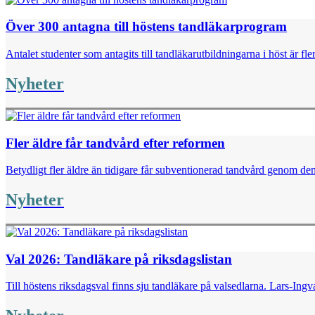
Över 300 antagna till höstens tandläkarprogram
Antalet studenter som antagits till tandläkarutbildningarna i höst är fl
Nyheter
Fler äldre får tandvård efter reformen
Betydligt fler äldre än tidigare får subventionerad tandvård genom de
Nyheter
Val 2026: Tandläkare på riksdagslistan
Till höstens riksdagsval finns sju tandläkare på valsedlarna. Lars-I