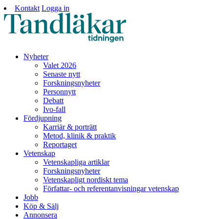
Kontakt
Logga in
Nyheter
Valet 2026
Senaste nytt
Forskningsnyheter
Personnytt
Debatt
Ivo-fall
Fördjupning
Karriär & porträtt
Metod, klinik & praktik
Reportaget
Vetenskap
Vetenskapliga artiklar
Forskningsnyheter
Vetenskapligt nordiskt tema
Författar- och referentanvisningar vetenskap
Jobb
Köp & Sälj
Annonsera