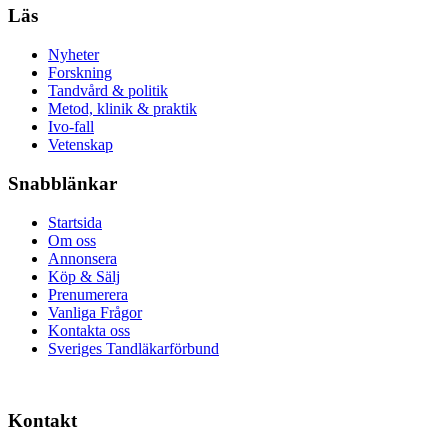
Läs
Nyheter
Forskning
Tandvård & politik
Metod, klinik & praktik
Ivo-fall
Vetenskap
Snabblänkar
Startsida
Om oss
Annonsera
Köp & Sälj
Prenumerera
Vanliga Frågor
Kontakta oss
Sveriges Tandläkarförbund
Kontakt