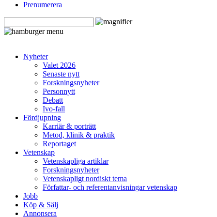
Prenumerera
Nyheter
Valet 2026
Senaste nytt
Forskningsnyheter
Personnytt
Debatt
Ivo-fall
Fördjupning
Karriär & porträtt
Metod, klinik & praktik
Reportaget
Vetenskap
Vetenskapliga artiklar
Forskningsnyheter
Vetenskapligt nordiskt tema
Författar- och referentanvisningar vetenskap
Jobb
Köp & Sälj
Annonsera