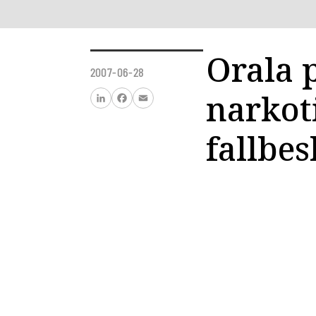
Orala 
2007-06-28
narkot
LinkedIn
Facebook
Email
fallbe