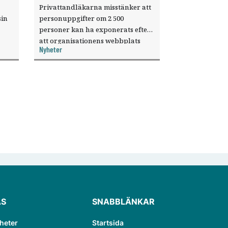
Privattandläkarna misstänker att
sin
personuppgifter om 2 500
personer kan ha exponerats efter
att organisationens webbplats
Nyheter
till
utnyttjats genom en sårbarhet i ett
or.
publiceringsverktyg.
ÄS
SNABBLÄNKAR
heter
Startsida