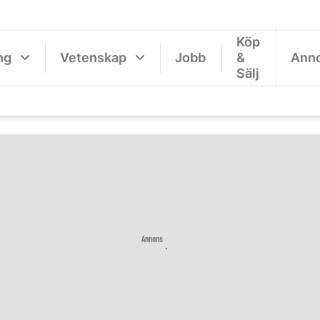
Köp
ng
Vetenskap
Jobb
&
Ann
Sälj
Annons