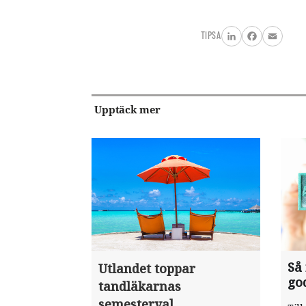
TIPSA
LinkedIn
Facebook
Email
Upptäck mer
Så
Utlandet toppar
go
tandläkarnas
semesterval