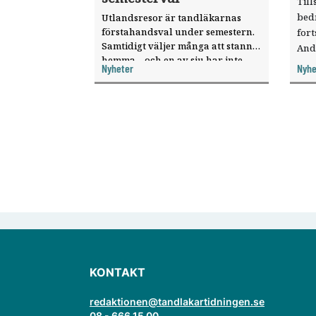
Till
bed
Utlandsresor är tandläkarnas
förstahandsval under semestern.
fort
Samtidigt väljer många att stanna
And
hemma – och en av sju har inte
ökat
Nyheter
Nyhe
haft någon sommarledighet alls,
enligt "månadens fråga".
KONTAKT
redaktionen@tandlakartidningen.se
08 - 666 15 00