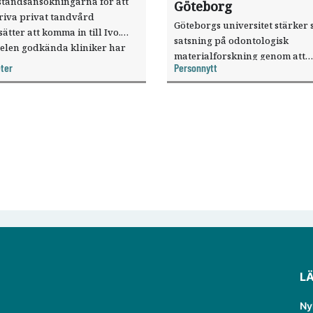
ståndsansökningarna för att
Göteborg
riva privat tandvård
Göteborgs universitet stärker 
sätter att komma in till Ivo.
satsning på odontologisk
elen godkända kliniker har
materialforskning genom att
, visar nya siffror.
ter
Personnytt
knyta forskaren Pekka Vallittu 
verksamheten som gästprofess
L
Ny