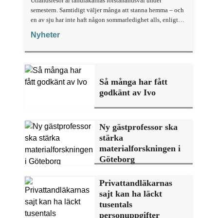
Utlandsresor är tandläkarnas förstahandsval under
semestern. Samtidigt väljer många att stanna hemma – och
en av sju har inte haft någon sommarledighet alls, enligt
"månadens fråga".
Nyheter
Så många har fått
godkänt av Ivo
Ny gästprofessor ska
stärka
materialforskningen i
Göteborg
Privattandläkarnas
sajt kan ha läckt
tusentals
personuppgifter