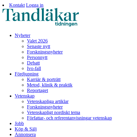
Kontakt
Logga in
Nyheter
Valet 2026
Senaste nytt
Forskningsnyheter
Personnytt
Debatt
Ivo-fall
Fördjupning
Karriär & porträtt
Metod, klinik & praktik
Reportaget
Vetenskap
Vetenskapliga artiklar
Forskningsnyheter
Vetenskapligt nordiskt tema
Författar- och referentanvisningar vetenskap
Jobb
Köp & Sälj
Annonsera