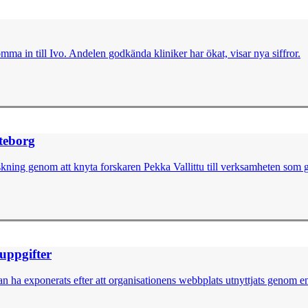
omma in till Ivo. Andelen godkända kliniker har ökat, visar nya siffror.
öteborg
skning genom att knyta forskaren Pekka Vallittu till verksamheten som g
nuppgifter
 ha exponerats efter att organisationens webbplats utnyttjats genom en 