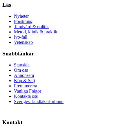
Läs
Nyheter
Forskning
Tandvård & politik
Metod, klinik & praktik
Ivo-fall
Vetenskap
Snabblänkar
Startsida
Om oss
Annonsera
Köp & Sälj
Prenumerera
Vanliga Frågor
Kontakta oss
Sveriges Tandläkarförbund
Kontakt