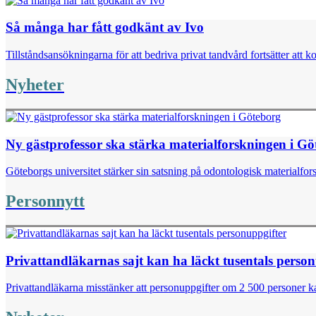
Så många har fått godkänt av Ivo
Tillståndsansökningarna för att bedriva privat tandvård fortsätter att k
Nyheter
Ny gästprofessor ska stärka materialforskningen i G
Göteborgs universitet stärker sin satsning på odontologisk materialfor
Personnytt
Privattandläkarnas sajt kan ha läckt tusentals perso
Privattandläkarna misstänker att personuppgifter om 2 500 personer kan