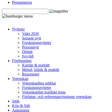
Prenumerera
Nyheter
Valet 2026
Senaste nytt
Forskningsnyheter
Personnytt
Debatt
Ivo-fall
Fördjupning
Karriär & porträtt
Metod, klinik & praktik
Reportaget
Vetenskap
Vetenskapliga artiklar
Forskningsnyheter
Vetenskapligt nordiskt tema
Författar- och referentanvisningar vetenskap
Jobb
Köp & Sälj
Annonsera