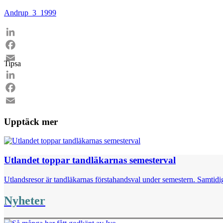
Andrup_3_1999
LinkedIn
Facebook
Tipsa
Email
LinkedIn
Facebook
Email
Upptäck mer
Utlandet toppar tandläkarnas semesterval
Utlandsresor är tandläkarnas förstahandsval under semestern. Samtidig
Nyheter