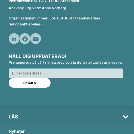
Postadress: Box 1217, 111 82 Stockholm
Ansvarig utgivare: Anna Norberg
Organisationsnummer: 556154-8347 (Tandläkarnas
Serviceaktiebolag)
L
F
E
i
a
m
HÅLL DIG UPPDATERAD!
n
c
a
Prenumerera på vårt nyhetsbrev och ta del av aktuellt varje vecka.
k
e
i
e
b
l
d
o
Val
I
o
2026
n
k
LÄS
Nyheter