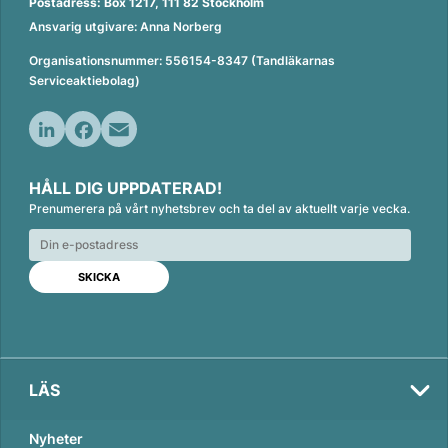
Postadress: Box 1217, 111 82 Stockholm
Ansvarig utgivare: Anna Norberg
Organisationsnummer: 556154-8347 (Tandläkarnas
Serviceaktiebolag)
L
F
E
i
a
m
HÅLL DIG UPPDATERAD!
n
c
a
Prenumerera på vårt nyhetsbrev och ta del av aktuellt varje vecka.
k
e
i
e
b
l
d
o
I
o
n
k
LÄS
Nyheter