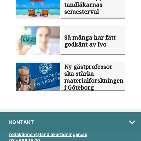
tandläkarnas
semesterval
Så många har fått
godkänt av Ivo
Ny gästprofessor
ska stärka
materialforskningen
i Göteborg
KONTAKT
redaktionen@tandlakartidningen.se
08 - 666 15 00