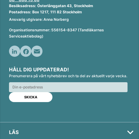
Besöksadress: Österlånggatan 43, Stockholm
Postadress: Box 1217, 111 82 Stockholm
Ansvarig utgivare: Anna Norberg
Organisationsnummer: 556154-8347 (Tandläkarnas
Serviceaktiebolag)
L
F
E
i
a
m
HÅLL DIG UPPDATERAD!
n
c
a
Prenumerera på vårt nyhetsbrev och ta del av aktuellt varje vecka.
k
e
i
e
b
l
d
o
I
o
Val
n
k
2026
LÄS