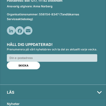
Postadress: Box 1217, 111 82 Stockholm
Ansvarig utgivare: Anna Norberg
Organisationsnummer: 556154-8347 (Tandläkarnas
Serviceaktiebolag)
L
F
E
i
a
m
HÅLL DIG UPPDATERAD!
n
c
a
Prenumerera på vårt nyhetsbrev och ta del av aktuellt varje vecka.
k
e
i
e
b
l
d
o
I
o
n
k
LÄS
Nyheter