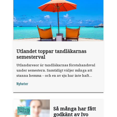
Utlandet toppar tandläkarnas
semesterval
Utlandsresor är tandläkarnas förstahandsval
under semestern. Samtidigt väljer många att
stanna hemma – och en av sju har inte haft
någon sommarledighet alls, enligt "månadens
Nyheter
fråga".
Så många har fått
godkänt av Ivo