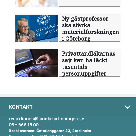
Ny gästprofessor
ska stärka
materialforskningen
i Göteborg
Privattandläkarnas
sajt kan ha läckt
tusentals
personuppgifter
KONTAKT
redaktionen@tandlakartidningen.se
08 - 666 15 00
Besöksadress: Österlånggatan 43, Stockholm