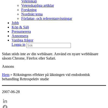
Vetenskap
Vetenskapliga artiklar
Forskning
Nordiskt tema
Författar- och referentanvisningar
Jobb
Köp & Sälj
Prenumerera
Annonsera
Vanliga frågor
Logga in
Sidan stöds inte av din webläsare. Använd en nyare webbläsare
såsom Chrome, Firefox eller Safari.
Annons
Hem
»
Rökningens effekter på läkningen vid endodontisk
behandling Retrospektiv studie
2007-06-28
LinkedIn