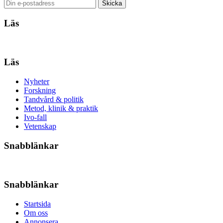
Läs
Läs
Nyheter
Forskning
Tandvård & politik
Metod, klinik & praktik
Ivo-fall
Vetenskap
Snabblänkar
Snabblänkar
Startsida
Om oss
Annonsera