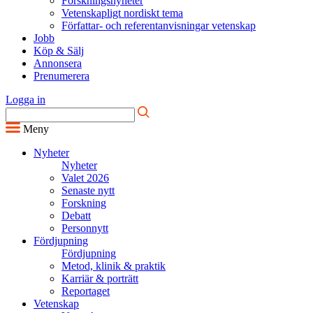
Forskningsnyheter
Vetenskapligt nordiskt tema
Författar- och referentanvisningar vetenskap
Jobb
Köp & Sälj
Annonsera
Prenumerera
Logga in
Meny
Nyheter
Nyheter
Valet 2026
Senaste nytt
Forskning
Debatt
Personnytt
Fördjupning
Fördjupning
Metod, klinik & praktik
Karriär & porträtt
Reportaget
Vetenskap