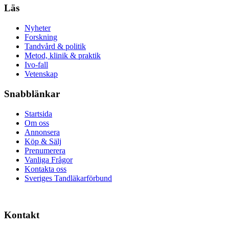
Läs
Nyheter
Forskning
Tandvård & politik
Metod, klinik & praktik
Ivo-fall
Vetenskap
Snabblänkar
Startsida
Om oss
Annonsera
Köp & Sälj
Prenumerera
Vanliga Frågor
Kontakta oss
Sveriges Tandläkarförbund
Kontakt