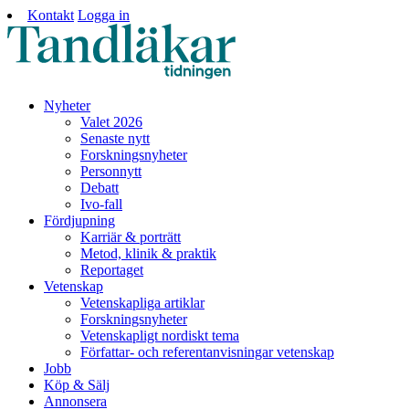
Kontakt
Logga in
Nyheter
Valet 2026
Senaste nytt
Forskningsnyheter
Personnytt
Debatt
Ivo-fall
Fördjupning
Karriär & porträtt
Metod, klinik & praktik
Reportaget
Vetenskap
Vetenskapliga artiklar
Forskningsnyheter
Vetenskapligt nordiskt tema
Författar- och referentanvisningar vetenskap
Jobb
Köp & Sälj
Annonsera