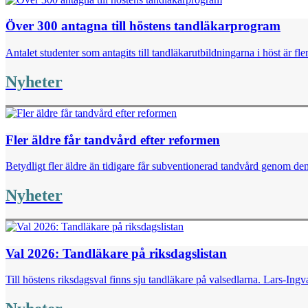
Över 300 antagna till höstens tandläkarprogram
Antalet studenter som antagits till tandläkarutbildningarna i höst är fl
Nyheter
Fler äldre får tandvård efter reformen
Betydligt fler äldre än tidigare får subventionerad tandvård genom de
Nyheter
Val 2026: Tandläkare på riksdagslistan
Till höstens riksdagsval finns sju tandläkare på valsedlarna. Lars-I