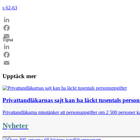
s 62-63
LinkedIn
Facebook
Tipsa
Email
LinkedIn
Facebook
Email
Upptäck mer
Privattandläkarnas sajt kan ha läckt tusentals perso
Privattandläkarna misstänker att personuppgifter om 2 500 personer kan
Nyheter