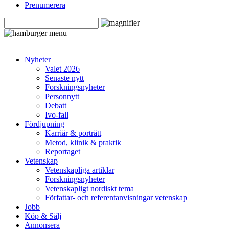
Prenumerera
Nyheter
Valet 2026
Senaste nytt
Forskningsnyheter
Personnytt
Debatt
Ivo-fall
Fördjupning
Karriär & porträtt
Metod, klinik & praktik
Reportaget
Vetenskap
Vetenskapliga artiklar
Forskningsnyheter
Vetenskapligt nordiskt tema
Författar- och referentanvisningar vetenskap
Jobb
Köp & Sälj
Annonsera