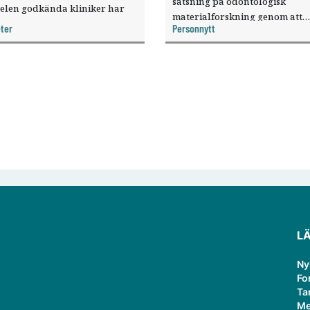
satsning på odontologisk
elen godkända kliniker har
materialforskning genom att
, visar nya siffror.
ter
Personnytt
knyta forskaren Pekka Vallittu 
verksamheten som gästprofess
L
Ny
Fo
Ta
Me