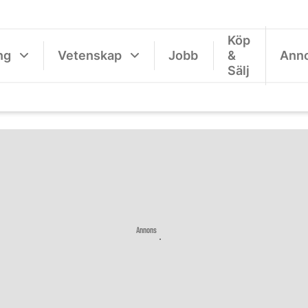
Köp
ng
Vetenskap
Jobb
&
Ann
Sälj
Annons