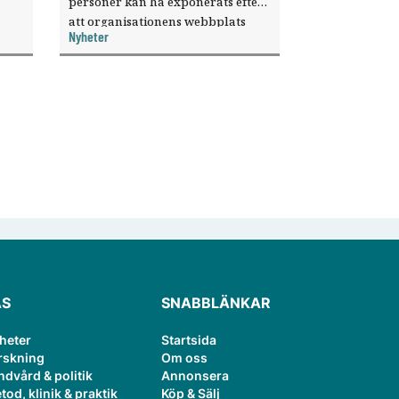
personer kan ha exponerats efter
att organisationens webbplats
Nyheter
till
utnyttjats genom en sårbarhet i ett
or.
publiceringsverktyg.
ÄS
SNABBLÄNKAR
heter
Startsida
rskning
Om oss
ndvård & politik
Annonsera
tod, klinik & praktik
Köp & Sälj