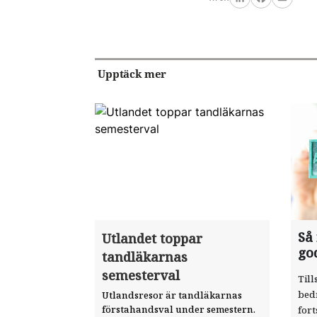
LinkedIn
Facebook
Email
Upptäck mer
Så
Utlandet toppar
go
tandläkarnas
semesterval
Till
bed
Utlandsresor är tandläkarnas
förstahandsval under semestern.
fort