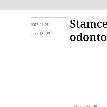
Stamce
2007-06-28
odonto
LinkedIn
Facebook
Email
TIPSA