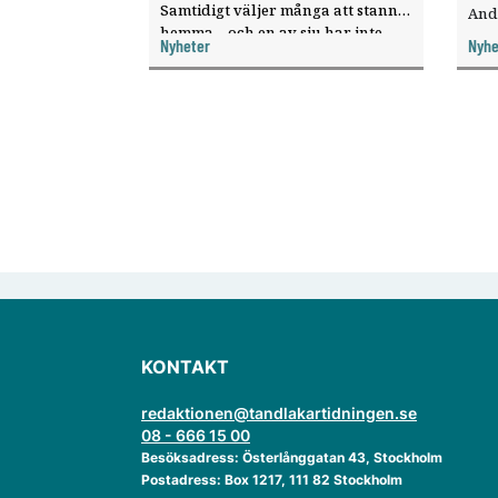
Samtidigt väljer många att stanna
And
hemma – och en av sju har inte
ökat
Nyheter
Nyhe
haft någon sommarledighet alls,
enligt "månadens fråga".
KONTAKT
redaktionen@tandlakartidningen.se
08 - 666 15 00
Besöksadress: Österlånggatan 43, Stockholm
Postadress: Box 1217, 111 82 Stockholm