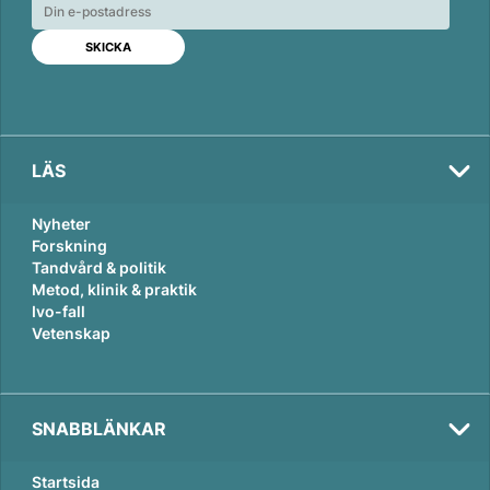
e
b
l
d
o
I
o
n
k
LÄS
Nyheter
Forskning
Tandvård & politik
Metod, klinik & praktik
Ivo-fall
Vetenskap
SNABBLÄNKAR
Startsida