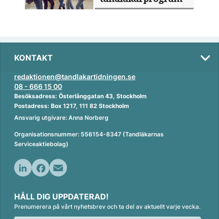
KONTAKT
redaktionen@tandlakartidningen.se
08 - 666 15 00
Besöksadress: Österlånggatan 43, Stockholm
Postadress: Box 1217, 111 82 Stockholm
Ansvarig utgivare: Anna Norberg
Organisationsnummer: 556154-8347 (Tandläkarnas
Serviceaktiebolag)
L
F
E
i
a
m
HÅLL DIG UPPDATERAD!
n
c
a
Prenumerera på vårt nyhetsbrev och ta del av aktuellt varje vecka.
k
e
i