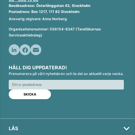
Besöksadress: Österlånggatan 43, Stockholm
Postadress: Box 1217, 111 82 Stockholm
Ansvarig utgivare: Anna Norberg
Organisationsnummer: 556154-8347 (Tandläkarnas
Serviceaktiebolag)
L
F
E
i
a
m
HÅLL DIG UPPDATERAD!
n
c
a
Prenumerera på vårt nyhetsbrev och ta del av aktuellt varje vecka.
k
e
i
e
b
l
d
o
I
o
Val
n
k
2026
LÄS