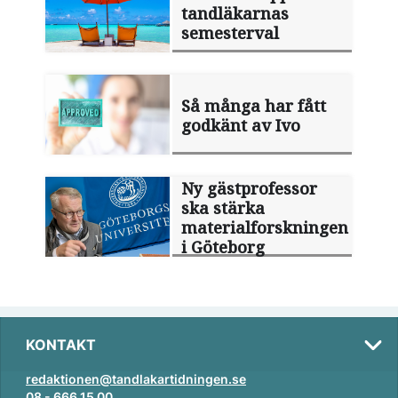
tandläkarnas
semesterval
Så många har fått
godkänt av Ivo
Ny gästprofessor
ska stärka
materialforskningen
i Göteborg
KONTAKT
redaktionen@tandlakartidningen.se
08 - 666 15 00