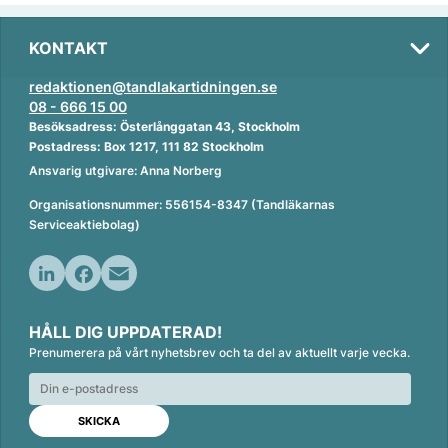
KONTAKT
redaktionen@tandlakartidningen.se
08 - 666 15 00
Besöksadress: Österlånggatan 43, Stockholm
Postadress: Box 1217, 111 82 Stockholm
Ansvarig utgivare: Anna Norberg
Organisationsnummer: 556154-8347 (Tandläkarnas
Serviceaktiebolag)
L
F
E
i
a
m
HÅLL DIG UPPDATERAD!
n
c
a
Prenumerera på vårt nyhetsbrev och ta del av aktuellt varje vecka.
k
e
i
e
b
l
d
o
I
o
n
k