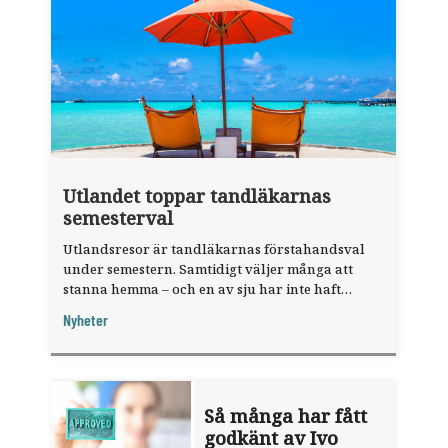
Utlandet toppar tandläkarnas
semesterval
Utlandsresor är tandläkarnas förstahandsval
under semestern. Samtidigt väljer många att
stanna hemma – och en av sju har inte haft
någon sommarledighet alls, enligt "månadens
Nyheter
fråga".
Så många har fått
godkänt av Ivo