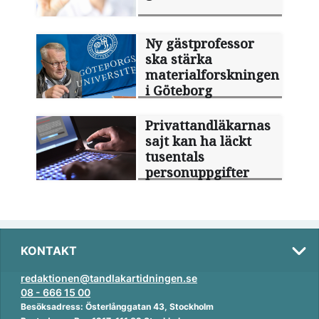
Ny gästprofessor
ska stärka
materialforskningen
i Göteborg
Privattandläkarnas
sajt kan ha läckt
tusentals
personuppgifter
KONTAKT
redaktionen@tandlakartidningen.se
08 - 666 15 00
Besöksadress: Österlånggatan 43, Stockholm