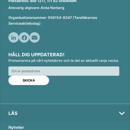
Postadress: Box 1217, 111 82 Stockholm
Ansvarig utgivare: Anna Norberg
Organisationsnummer: 556154-8347 (Tandläkarnas
Serviceaktiebolag)
L
F
E
i
a
m
HÅLL DIG UPPDATERAD!
n
c
a
Prenumerera på vårt nyhetsbrev och ta del av aktuellt varje vecka.
k
e
i
e
b
l
d
o
I
o
n
k
LÄS
Nyheter