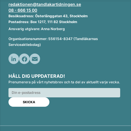
redaktionen@tandlakartidningen.se
08 - 666 15 00
Besöksadress: Österlånggatan 43, Stockholm
Postadress: Box 1217, 111 82 Stockholm
Ansvarig utgivare: Anna Norberg
Organisationsnummer: 556154-8347 (Tandläkarnas
Serviceaktiebolag)
L
F
E
i
a
m
HÅLL DIG UPPDATERAD!
n
c
a
Prenumerera på vårt nyhetsbrev och ta del av aktuellt varje vecka.
k
e
i
e
b
l
d
o
I
o
n
k