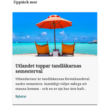
Upptäck mer
Utlandet toppar tandläkarnas
semesterval
Utlandsresor är tandläkarnas förstahandsval
under semestern. Samtidigt väljer många att
stanna hemma – och en av sju har inte haft
någon sommarledighet alls, enligt "månadens
Nyheter
fråga".