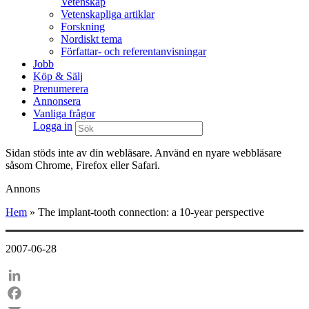
Vetenskap
Vetenskapliga artiklar
Forskning
Nordiskt tema
Författar- och referentanvisningar
Jobb
Köp & Sälj
Prenumerera
Annonsera
Vanliga frågor
Logga in
Sidan stöds inte av din webläsare. Använd en nyare webbläsare
såsom Chrome, Firefox eller Safari.
Annons
Hem
»
The implant-tooth connection: a 10-year perspective
2007-06-28
LinkedIn