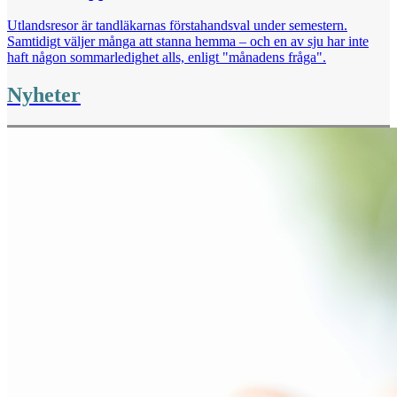
Utlandsresor är tandläkarnas förstahandsval under semestern.
Samtidigt väljer många att stanna hemma – och en av sju har inte
haft någon sommarledighet alls, enligt "månadens fråga".
Nyheter