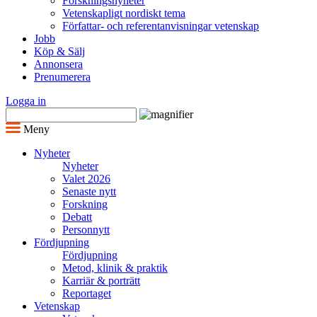
Forskningsnyheter
Vetenskapligt nordiskt tema
Författar- och referentanvisningar vetenskap
Jobb
Köp & Sälj
Annonsera
Prenumerera
Logga in
Meny
Nyheter
Nyheter
Valet 2026
Senaste nytt
Forskning
Debatt
Personnytt
Fördjupning
Fördjupning
Metod, klinik & praktik
Karriär & porträtt
Reportaget
Vetenskap