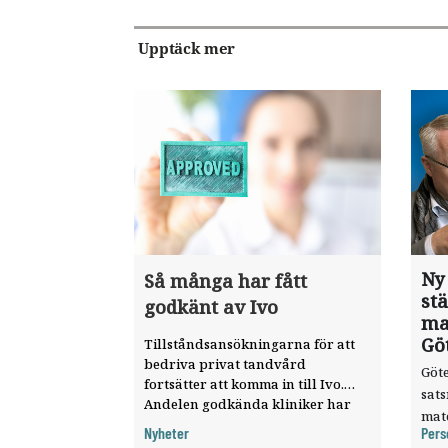
Upptäck mer
Ny
Så många har fått
st
godkänt av Ivo
ma
Gö
Tillståndsansökningarna för att
bedriva privat tandvård
Göte
fortsätter att komma in till Ivo.
sat
Andelen godkända kliniker har
mat
ökat, visar nya siffror.
Nyheter
Pers
knyt