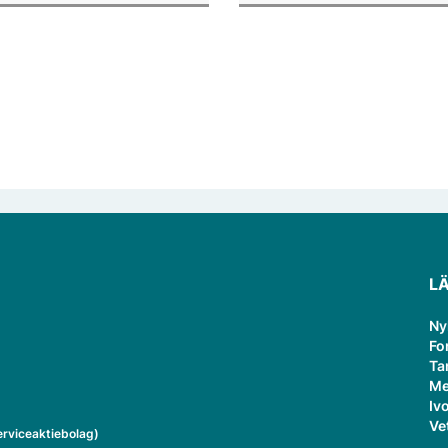
ksamheten som gästprofessor.
publiceringsverktyg.
L
Ny
Fo
Ta
Me
Ivo
Ve
rviceaktiebolag)