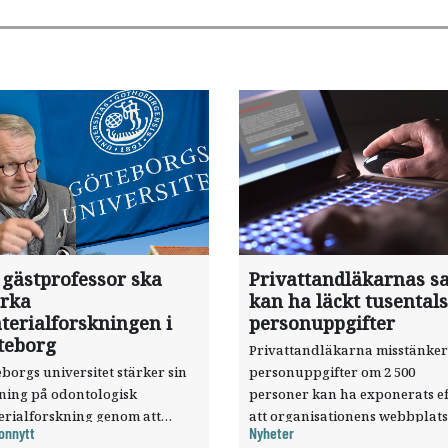
 gästprofessor ska
Privattandläkarnas sa
ärka
kan ha läckt tusentals
terialforskningen i
personuppgifter
teborg
Privattandläkarna misstänker
borgs universitet stärker sin
personuppgifter om 2 500
sning på odontologisk
personer kan ha exponerats ef
erialforskning genom att
att organisationens webbplats
onnytt
Nyheter
a forskaren Pekka Vallittu till
utnyttjats genom en sårbarhet 