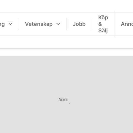
Köp
ng
Vetenskap
Jobb
&
Ann
Sälj
Annons