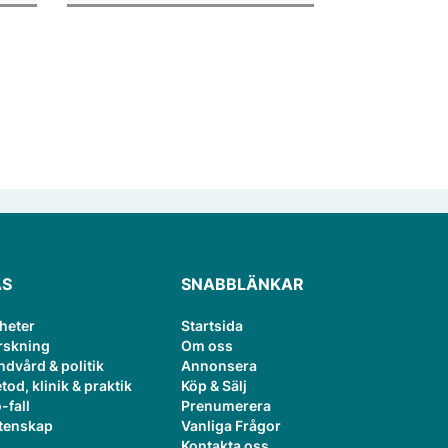
ÄS
SNABBLÄNKAR
heter
Startsida
rskning
Om oss
ndvård & politik
Annonsera
tod, klinik & praktik
Köp & Sälj
-fall
Prenumerera
tenskap
Vanliga Frågor
Kontakta oss