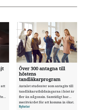
jt
Över 300 antagna till
höstens
tandläkarprogram
 att
Antalet studenter som antagits till
tandläkarutbildningarna i höst är
ter
fler än någonsin. Samtidigt har
meritvärdet för att komma in ökat.
Nyheter
i ett