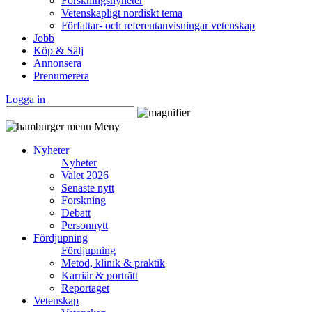
Forskningsnyheter
Vetenskapligt nordiskt tema
Författar- och referentanvisningar vetenskap
Jobb
Köp & Sälj
Annonsera
Prenumerera
Logga in
Meny
Nyheter
Nyheter
Valet 2026
Senaste nytt
Forskning
Debatt
Personnytt
Fördjupning
Fördjupning
Metod, klinik & praktik
Karriär & porträtt
Reportaget
Vetenskap