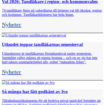
Val 2026: Tandläkare i region- och kommunvalen
74 tandläkare finns på valsedlarna till höstens val till riksdag, region
och kommun. Tandläkartidningen har hela listan.
Nyheter
Utlandet toppar tandläkarnas semesterval
Utlandsresor är tandläkarnas förstahandsval under semestern.
Samtidigt väljer många att stanna hemma – och en av sju har inte
haft någon sommarledighet alls, enligt "månadens fråga".
Nyheter
Så många har fått godkänt av Ivo
Tillståndsansökningarna för att bedriva privat tandvård fortsätter att
komma in till Ivo. Andelen godkända kliniker har ökat, visar nya