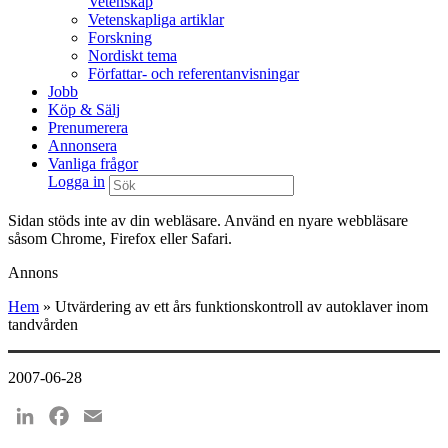
Vetenskap
Vetenskapliga artiklar
Forskning
Nordiskt tema
Författar- och referentanvisningar
Jobb
Köp & Sälj
Prenumerera
Annonsera
Vanliga frågor
Logga in
Sidan stöds inte av din webläsare. Använd en nyare webbläsare
såsom Chrome, Firefox eller Safari.
Annons
Hem
»
Utvärdering av ett års funktionskontroll av autoklaver inom
tandvården
2007-06-28
LinkedIn
Facebook
Email