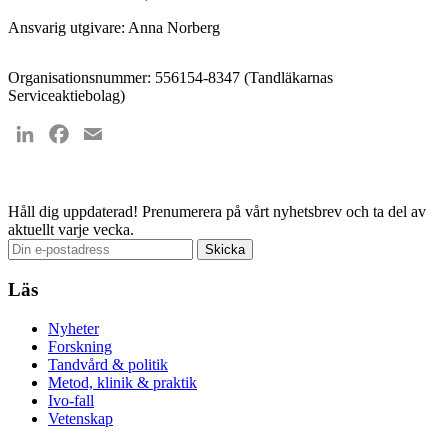
Ansvarig utgivare: Anna Norberg
Organisationsnummer: 556154-8347 (Tandläkarnas
Serviceaktiebolag)
LinkedIn
Facebook
Email
Val 2026
Håll dig uppdaterad!
Prenumerera på vårt nyhetsbrev och ta del av
aktuellt varje vecka.
Läs
Nyheter
Forskning
Tandvård & politik
Metod, klinik & praktik
Ivo-fall
Vetenskap