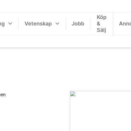
Köp
ng
Vetenskap
Jobb
&
Ann
Sälj