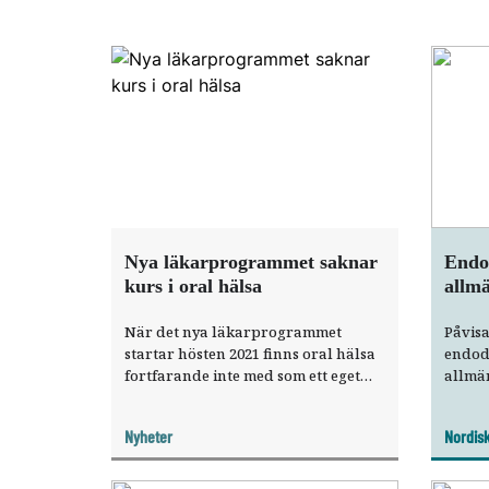
Nya läkarprogrammet saknar
Endod
kurs i oral hälsa
allm
När det nya läkarprogrammet
Påvis
startar hösten 2021 finns oral hälsa
endod
fortfarande inte med som ett eget
allmä
ämne, men vid några av lärosätena
hjärt
tror man att ämnet kommer att få en
osäkra
Nyheter
Nordis
tydligare plats i utbildningen.
karies
det är
rotbeh