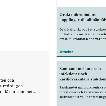
Orala mikrobiotans
kopplingar till allmänhäl
Oral hälsa skapas i ett symbiot
förhållande mellan den resid
orala mikrobiotan och värden
Lokala bakteriella förändrin
som resultat av ekologiska
Vetenskap
störningar kan leda till en dys
vilket anses vara ett avgöran
inslag i patogenesen för paro
och dental karies. Dysbios i d
Samband mellan orala
orala mikrobiotan har också
infektioner och
kopplats till allmänsjukdoma
kardiovaskulära sjukdo
nten och
såsom kardiovaskulära sjukd
utredningen.
diabetes och cancer. Det är dä
Sambandet mellan kroniska o
tänkbart att ett symbiotiskt
an får inte en mer
infektioner och kardiovaskul
förhållande mellan den orala
sjukdomar (CVD) har fastslagits
en patientavgift på
mikrobiotan och värden kan 
flertal omfattande epidemiolo
handlingsplan. Det
positiva effekter utanför mun