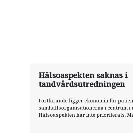
Hälsoaspekten saknas i
tandvårdsutredningen
Fortfarande ligger ekonomin för patie
samhällsorganisationerna i centrum i 
Hälsoaspekten har inte prioriterats. M
jämlik tandvård genom att bara införa 
200 kronor för undersökningar och be