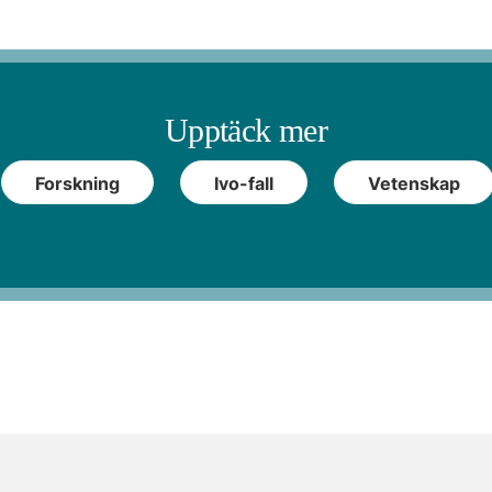
Upptäck mer
Forskning
Ivo-fall
Vetenskap