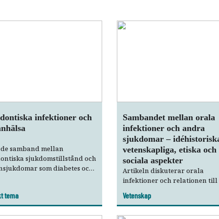
ontiska infektioner och
Sambandet mellan orala
änhälsa
infektioner och andra
sjukdomar – idéhistorisk
ade samband mellan
vetenskapliga, etiska och
ontiska sjukdomstillstånd och
sociala aspekter
nsjukdomar som diabetes och
Artikeln diskuterar orala
-kärlsjukdom är svaga och
infektioner och relationen til
. Åtgärder för att förebygga
sjukdomar utifrån ett idéhisto
kt tema
Vetenskap
 och tandtrauma samt att, när
vetenskapligt, etiskt och social
 påkallat, utföra
perspektiv. Det aktuella
andlingar så att förekomsten