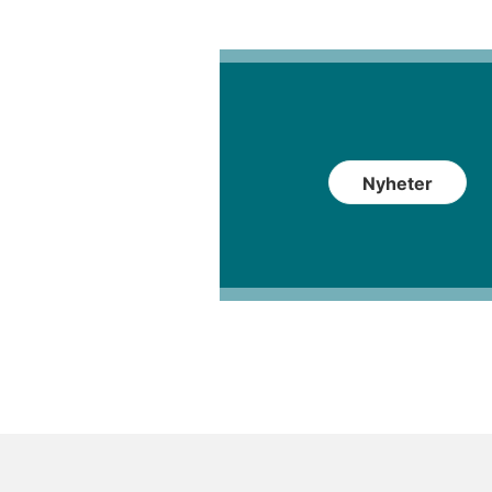
nyckelfaktorer när det gäller att
kontrollera orala sjukdomar på
individnivå.
Nyheter