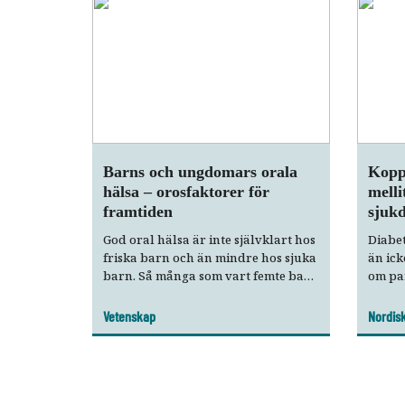
av end
minska
ett od
frånv
infekt
minsk
är i d
Barns och ungdomars orala
Koppl
hälsa – orosfaktorer för
melli
framtiden
sjuk
God oral hälsa är inte självklart hos
Diabet
friska barn och än mindre hos sjuka
än ick
barn. Så många som vart femte barn
om pa
har en kronisk systemisk sjukdom.
diabet
De mest prevalenta är allergier,
förefa
Vetenskap
Nordis
astma, diabetes samt autoimmuna
vanli
sjukdomar. Nästan 10 procent av
parodo
alla barn lider av psykisk ohälsa.
indiv
Tidig diagnostik och riktade
hälsa.
preventiva åtgärder är