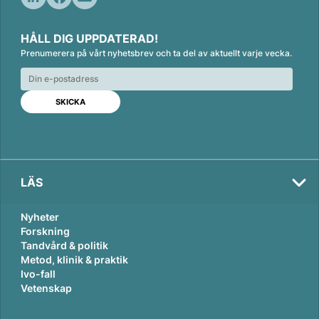
L
F
E
i
a
m
HÅLL DIG UPPDATERAD!
n
c
a
Prenumerera på vårt nyhetsbrev och ta del av aktuellt varje vecka.
k
e
i
e
b
l
d
o
I
o
n
k
LÄS
Nyheter
Forskning
Tandvård & politik
Metod, klinik & praktik
Ivo-fall
Vetenskap