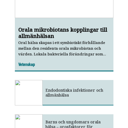
Orala mikrobiotans kopplingar till
allmänhälsan
Oral hälsa skapas i ett symbiotiskt förhållande
mellan den residenta orala mikrobiotan och
värden. Lokala bakteriella förändringar som
resultat av ekologiska störningar kan leda till en
Vetenskap
dysbios, vilket anses vara ett avgörande inslag i
patogenesen för parodontit och dental karies.
Dysbios i den orala mikrobiotan har också
kopplats till allmänsjukdomar såsom
kardiovaskulära sjukdomar, diabetes och
Endodontiska infektioner och
cancer. Det är därför tänkbart att ett symbiotiskt
allmänhälsa
förhållande mellan den orala mikrobiotan och
värden kan ha positiva effekter utanför
munhålan.
Barns och ungdomars orala
hälsa – orosfaktorer för