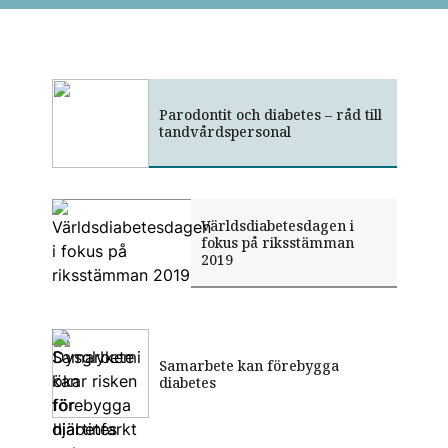
Parodontit och diabetes – råd till
tandvårdspersonal
Världsdiabetesdagen i
fokus på riksstämman
2019
Risk-toppen för parodontit
Samarbete kan förebygga
Dysglykemi ökar risken för
klarlagd
diabetes
hjärtinfarkt och parodontit