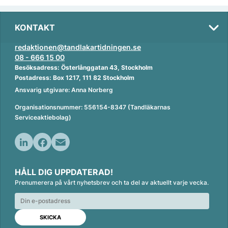
KONTAKT
redaktionen@tandlakartidningen.se
08 - 666 15 00
Besöksadress: Österlånggatan 43, Stockholm
Postadress: Box 1217, 111 82 Stockholm
Ansvarig utgivare: Anna Norberg
Organisationsnummer: 556154-8347 (Tandläkarnas
Serviceaktiebolag)
L
F
E
i
a
m
HÅLL DIG UPPDATERAD!
n
c
a
Prenumerera på vårt nyhetsbrev och ta del av aktuellt varje vecka.
k
e
i
e
b
l
d
o
I
o
n
k