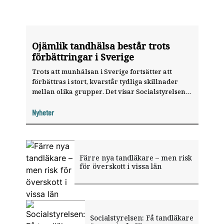
Ojämlik tandhälsa består trots
förbättringar i Sverige
Trots att munhälsan i Sverige fortsätter att
förbättras i stort, kvarstår tydliga skillnader
mellan olika grupper. Det visar Socialstyrelsens
nya lägesrapport om hälso-, sjuk- och
tandvården.
Nyheter
Färre nya tandläkare – men risk
för överskott i vissa län
Socialstyrelsen: Få tandläkare