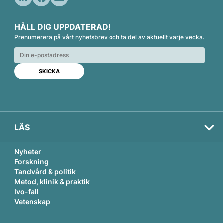
L
F
E
i
a
m
HÅLL DIG UPPDATERAD!
n
c
a
Prenumerera på vårt nyhetsbrev och ta del av aktuellt varje vecka.
k
e
i
e
b
l
d
o
I
o
n
k
LÄS
Nyheter
Forskning
Tandvård & politik
Metod, klinik & praktik
Ivo-fall
Vetenskap