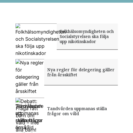
Folkhälsomyndigheten och
Socialstyrelsen ska följa
upp nikotinskador
Nya regler för delegering gäller
från årsskiftet
”Förvånande att skillnaderna är
Tandvården uppmanas ställa
Debatt: Fråga rätt barn om våld
så tydliga”
frågor om våld
– inte alla barn!