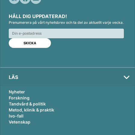
L
F
E
i
a
m
HÅLL DIG UPPDATERAD!
n
c
a
Prenumerera på vårt nyhetsbrev och ta del av aktuellt varje vecka.
k
e
i
e
b
l
d
o
I
o
n
k
LÄS
Nyheter
Forskning
Tandvård & politik
Metod, klinik & praktik
Ivo-fall
Vetenskap