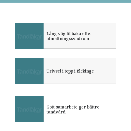
Lång väg tillbaka efter
utmattningssyndrom
Trivsel i topp i Blekinge
Gott samarbete ger bättre
Så påverkas ditt arbete av hur
Buller mer stressande än farligt
tandvård
du sover