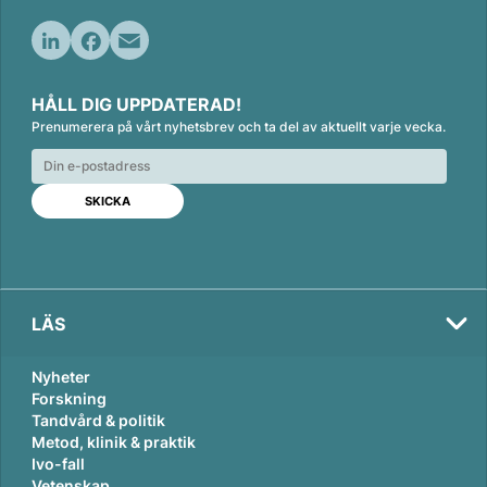
L
F
E
i
a
m
HÅLL DIG UPPDATERAD!
n
c
a
Prenumerera på vårt nyhetsbrev och ta del av aktuellt varje vecka.
k
e
i
e
b
l
d
o
I
o
n
k
LÄS
Nyheter
Forskning
Tandvård & politik
Metod, klinik & praktik
Ivo-fall
Vetenskap