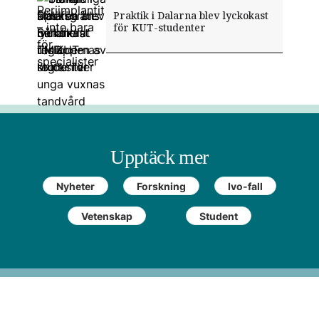
Sänkt åldersgräns: Så blir
Tio tydliga tips för att behandla
Så har kliniken minimerat
Periimplantit – inte bara för
Praktik i Dalarna blev lyckokast
regionernas regler för unga
TMD
utsläppen av kvicksilver
specialister
för KUT-studenter
vuxnas tandvård
Upptäck mer
Nyheter
Forskning
Ivo-fall
Vetenskap
Student