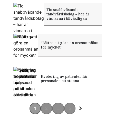
Tio snabbväxande
tandvårdsbolag – här är
vinnarna i tillväxtligan
”Bättre att göra en orosanmälan
för mycket”
”Sänk tröskeln för barn med
Kvotering av patienter får
Tydlighet och rutiner hjälper
adhd och autism”
personalen att stanna
autister i tandvården
1
2
…
5