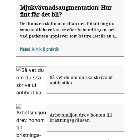
Mjukvävnadsaugmentation: Hur
fint får det bli?
Det finns en skillnad mellan den föbättring du
som tandläkare kan se efter behandlingen, och
vad patienten upplever som bättre. Det är en av
slutsatserna i en ny konsensusrapport om estetik
vid mjukvävnadsretraktion och
Metod, klinik & praktik
implantatbehandling.
Så vet du om du ska skriva ut
antibiotika
Arbetsmiljön drev ­honom till
bristnings­gränsen