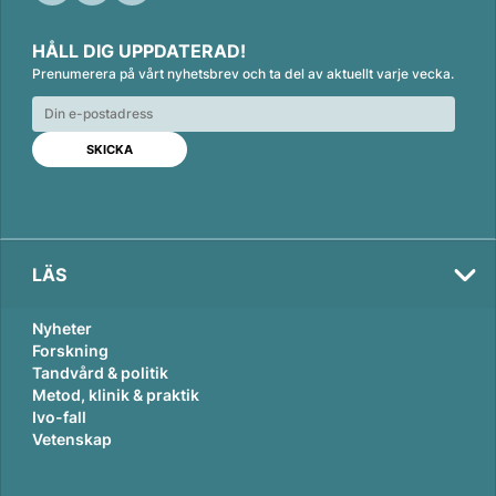
L
F
E
i
a
m
HÅLL DIG UPPDATERAD!
n
c
a
Prenumerera på vårt nyhetsbrev och ta del av aktuellt varje vecka.
k
e
i
e
b
l
d
o
I
o
n
k
LÄS
Nyheter
Forskning
Tandvård & politik
Metod, klinik & praktik
Ivo-fall
Vetenskap