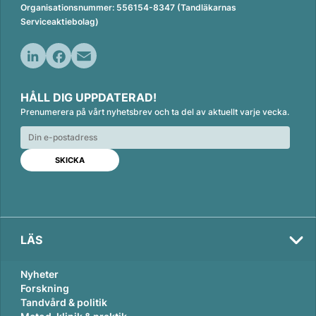
Organisationsnummer: 556154-8347 (Tandläkarnas
Serviceaktiebolag)
L
F
E
i
a
m
HÅLL DIG UPPDATERAD!
n
c
a
Prenumerera på vårt nyhetsbrev och ta del av aktuellt varje vecka.
k
e
i
e
b
l
d
o
I
o
n
k
LÄS
Nyheter
Forskning
Tandvård & politik