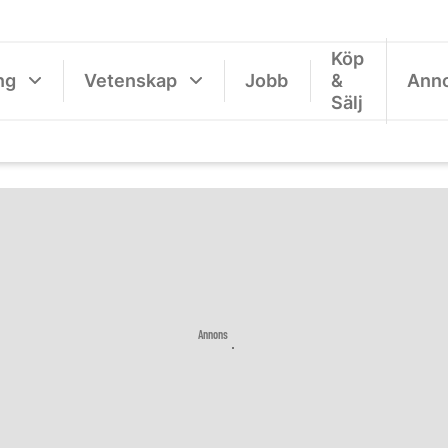
Köp
ng
Vetenskap
Jobb
&
Ann
Sälj
Annons