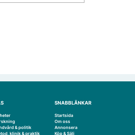
ÄS
SNABBLÄNKAR
heter
Startsida
rskning
Om oss
ndvård & politik
Annonsera
tod, klinik & praktik
Köp & Sälj