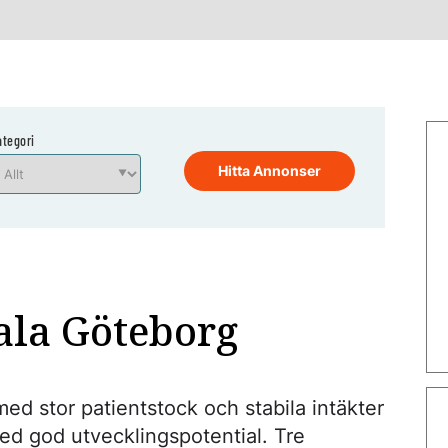
ategori
Hitta Annonser
rala Göteborg
med stor patientstock och stabila intäkter
med god utvecklingspotential. Tre