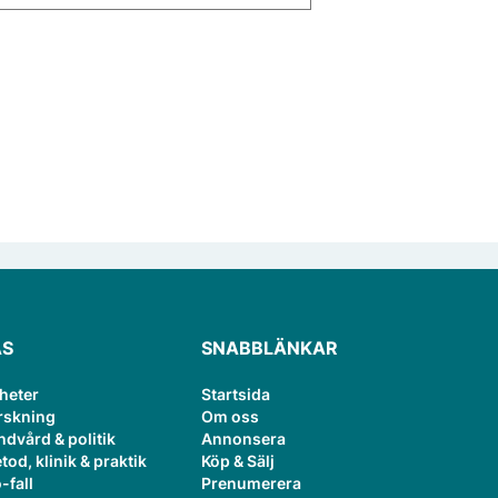
ÄS
SNABBLÄNKAR
heter
Startsida
rskning
Om oss
ndvård & politik
Annonsera
tod, klinik & praktik
Köp & Sälj
-fall
Prenumerera