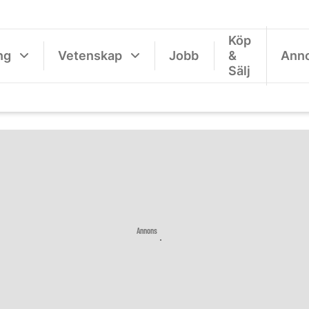
Köp
ng
Vetenskap
Jobb
&
Ann
Sälj
Annons