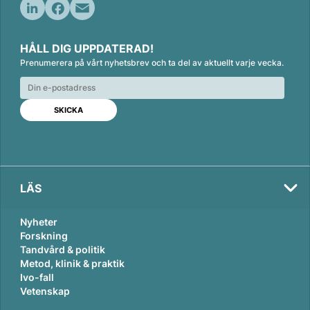
L
F
E
i
a
m
HÅLL DIG UPPDATERAD!
n
c
a
Prenumerera på vårt nyhetsbrev och ta del av aktuellt varje vecka.
k
e
i
e
b
l
d
o
I
o
n
k
LÄS
Nyheter
Forskning
Tandvård & politik
Metod, klinik & praktik
Ivo-fall
Vetenskap