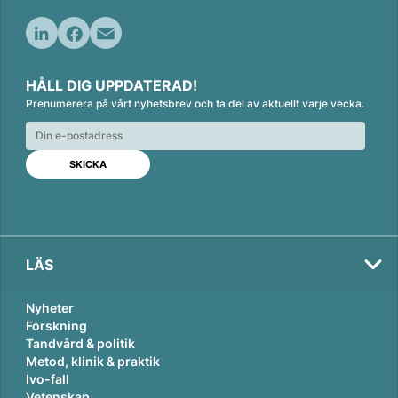
L
F
E
i
a
m
HÅLL DIG UPPDATERAD!
n
c
a
Prenumerera på vårt nyhetsbrev och ta del av aktuellt varje vecka.
k
e
i
e
b
l
d
o
I
o
n
k
LÄS
Nyheter
Forskning
Tandvård & politik
Metod, klinik & praktik
Ivo-fall
Vetenskap